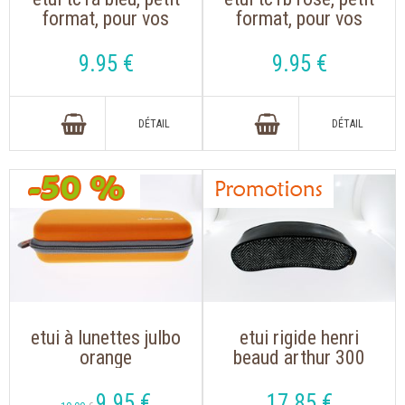
format, pour vos
format, pour vos
lunettes de vue ou
lunettes de vue ou
de lecture
de lecture
9
.95
€
9
.95
€
etui à lunettes julbo
etui rigide henri
orange
beaud arthur 300
rectangulaire
noir et tweed
9
.95
€
17
.85
€