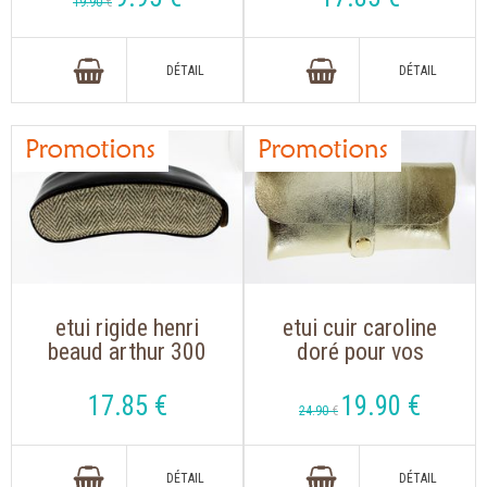
19
.90
€
etui rigide henri
etui cuir caroline
beaud arthur 300
doré pour vos
marron et tweed
lunettes de vue ou
lunette de soleil
17
.85
€
19
.90
€
24
.90
€