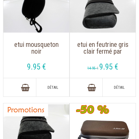
etui mousqueton
etui en feutrine gris
noir
clair fermé par
ruban simili cuir
9
.95
€
9
.95
€
14
.95
€