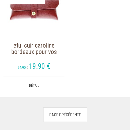
etui cuir caroline
bordeaux pour vos
lunettes de vue ou
lunette de soleil
19
.90
€
24
.90
€