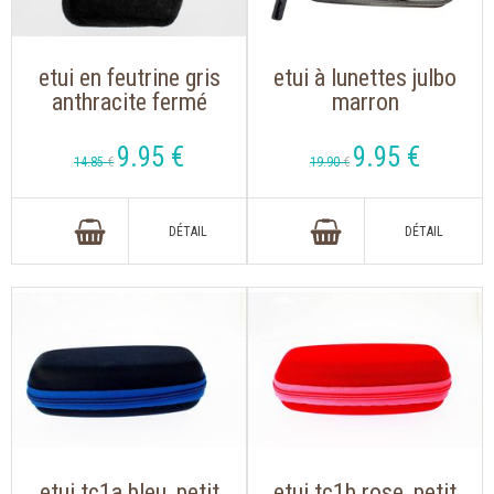
etui en feutrine gris
etui à lunettes julbo
anthracite fermé
marron
par ruban simili cuir
rectangulaire
9
.95
€
9
.95
€
14
.85
€
19
.90
€
etui tc1a bleu, petit
etui tc1b rose, petit