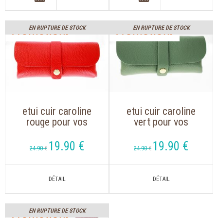
EN RUPTURE DE STOCK
EN RUPTURE DE STOCK
etui cuir caroline
etui cuir caroline
rouge pour vos
vert pour vos
lunettes de vue ou
lunettes de vue ou
lunette de soleil
lunette de soleil
19
.90
€
19
.90
€
24
.90
€
24
.90
€
EN RUPTURE DE STOCK