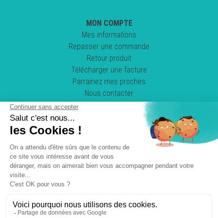
MON COMPTE
Mes informations
Repasser une commande
Retour produit
Télécharger une facture
Parrainez mes proches
Nous contacter
Suivez-nous !
POWERED BY