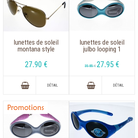
lunettes de soleil
lunettes de soleil
montana style
julbo looping 1
aviator mp96b doré
bleu/gris
polarisé
27
.90
€
27
.95
€
35
.85
€