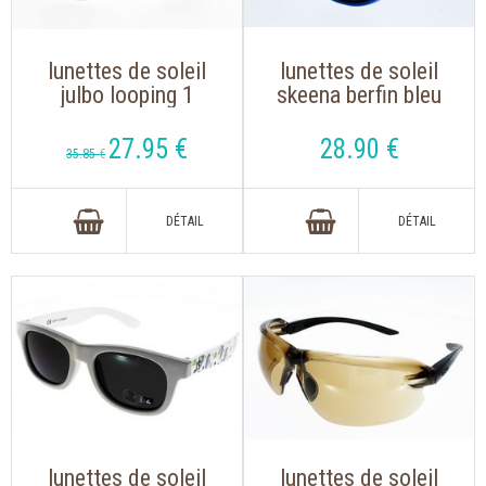
lunettes de soleil
lunettes de soleil
julbo looping 1
skeena berfin bleu
lavande/rose
avec des verres de
cat 4 pour une
27
.95
€
28
.90
€
35
.85
€
meilleure protection
lunettes de soleil
lunettes de soleil