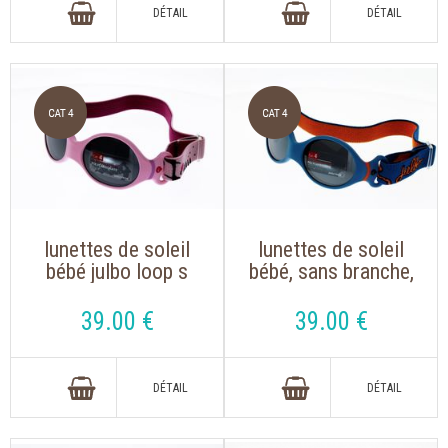
lunettes de soleil
lunettes de soleil
bébé julbo loop s
bébé, sans branche,
rose clair
julbo loop s bleu et
orange
39
.00
€
39
.00
€