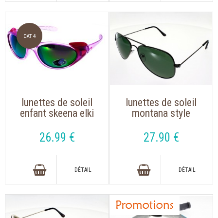
lunettes de soleil
lunettes de soleil
enfant skeena elki
montana style
violet rose avec des
aviator mp94c gris
verres miroités
métallique polarisé
26
.99
€
27
.90
€