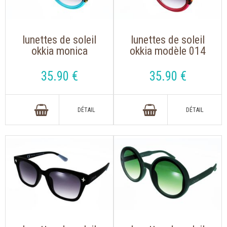
lunettes de soleil
lunettes de soleil
okkia monica
okkia modèle 014
modèle 014 havane
havane rose de
bleu de forme ronde
forme ronde rétro
35
.90
€
35
.90
€
rétro oversize
oversize tendance
tendance dessinée
dessinée en italie
en italie