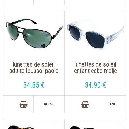
lunettes de soleil
lunettes de soleil
adulte loubsol paola
enfant cebe meije
noir mat , forme
gris translucide
pilote avec monture
34
.85
€
34
.90
€
métal