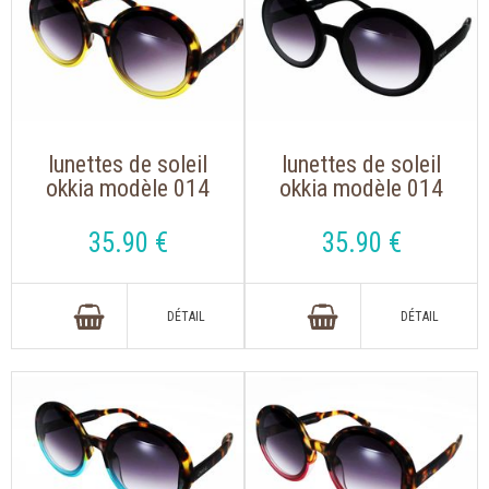
lunettes de soleil
lunettes de soleil
okkia modèle 014
okkia modèle 014
havane jaune de
noir de forme ronde
forme ronde rétro
rétro oversize
35
.90
€
35
.90
€
oversize tendance
tendance dessinée
dessinée en italie
en italie