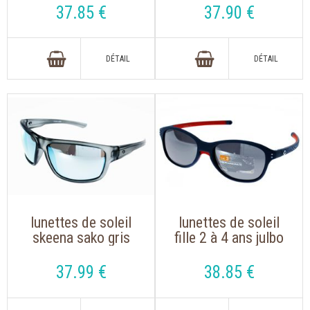
miroité bleu
37
.85
€
37
.90
€
lunettes de soleil
lunettes de soleil
skeena sako gris
fille 2 à 4 ans julbo
givré
boomerang
catégorie 3 bleu
37
.99
€
38
.85
€
foncé rouge