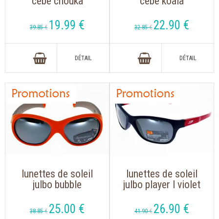
cebe chouka
cebe koala
framboise, sans
bleu/rose avec
branches
cordon intégré
19
.99
€
22
.90
€
39
.85
€
32
.85
€
lunettes de soleil
lunettes de soleil
julbo bubble
julbo player l violet
orange/gris avec
rose
des veres très
25
.00
€
26
.90
€
38
.85
€
41
.90
€
protecteur