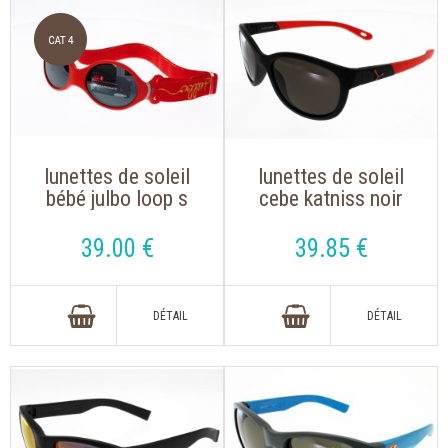
lunettes de soleil
lunettes de soleil
bébé julbo loop s
cebe katniss noir
corail et gris
rose
39
.00
€
39
.85
€