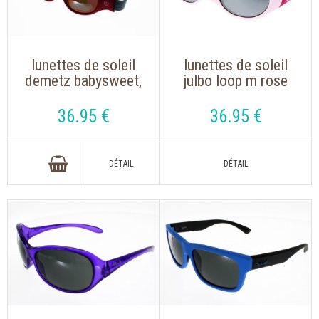
lunettes de soleil
lunettes de soleil
demetz babysweet,
julbo loop m rose
fushia et rose, avec
clair/rose
sangle élastique
36
.95
€
36
.95
€
réglable