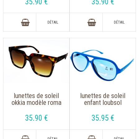
35
.90
€
35
.90
€
tendance dessinée
dessinée en italie
en italie
lunettes de soleil
lunettes de soleil
okkia modèle roma
enfant loubsol
040 ecaille de
loubsol
forme oversize
minimaverick bleu
35
.90
€
35
.95
€
tendance dessinée
en italie