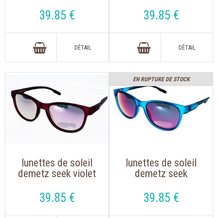
rose , verre anti -
gris , verre miroir,
buée, monture extra
monture extra
39
.85
€
39
.85
€
souple
souple
EN RUPTURE DE STOCK
lunettes de soleil
lunettes de soleil
demetz seek violet
demetz seek
mat , verre miroité
turquoise
rose
translucide , verre
39
.85
€
39
.85
€
miroir, monture
extra souple