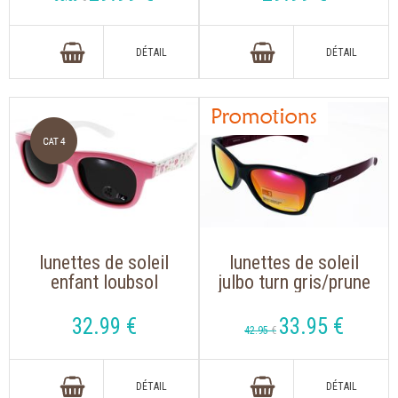
bleu
lunettes de soleil
lunettes de soleil
enfant loubsol
julbo turn gris/prune
minifarer rose
32
.99
€
33
.95
€
42
.95
€