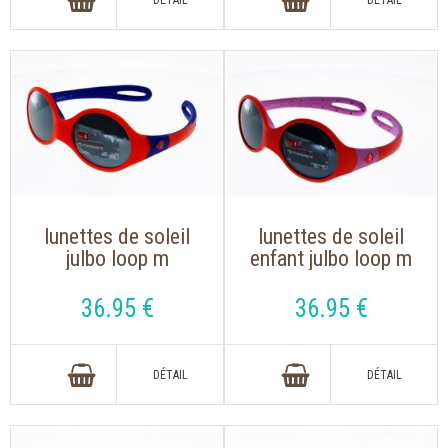
lunettes de soleil
lunettes de soleil
julbo loop m
enfant julbo loop m
orange/bleu
corail/rose
36
.95
€
36
.95
€