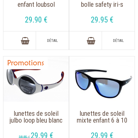
enfant loubsol
bolle safety iri-s
minifarer beige,
avec branches
motif hérisson
pivotantes et nez
29
.90
€
29
.95
€
réglable "améliore
les contrastes"
lunettes de soleil
lunettes de soleil
julbo loop bleu blanc
mixte enfant 6 à 10
rouge
ans skeena erol noir
mat, verre miroité
29
.99
€
29
.99
€
38
.85
€