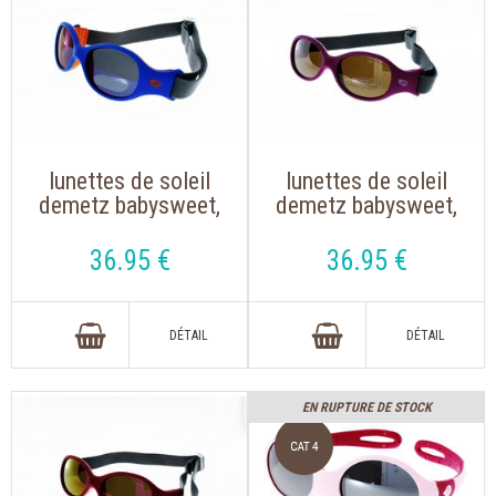
lunettes de soleil
lunettes de soleil
demetz babysweet,
demetz babysweet,
bleu et orange, avec
violet et rose, avec
sangle élastique
sangle élastique
36
.95
€
36
.95
€
réglable
réglable
EN RUPTURE DE STOCK