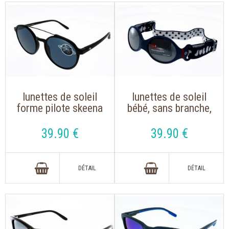
lunettes de soleil
lunettes de soleil
forme pilote skeena
bébé, sans branche,
flo noir mat, ultra
julbo loop s
légère, indice 3
bleu/rouge
39
.90
€
39
.90
€