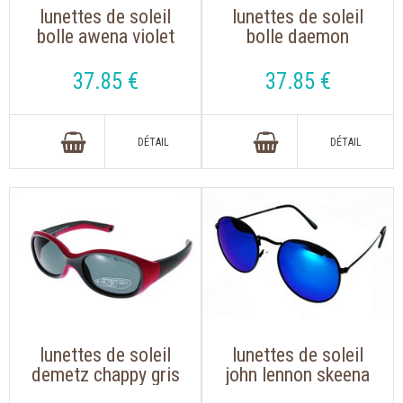
lunettes de soleil
lunettes de soleil
bolle awena violet
bolle daemon
translucide
bleu/noir
37
.85
€
37
.85
€
lunettes de soleil
lunettes de soleil
demetz chappy gris
john lennon skeena
fuschia
ally noir verre