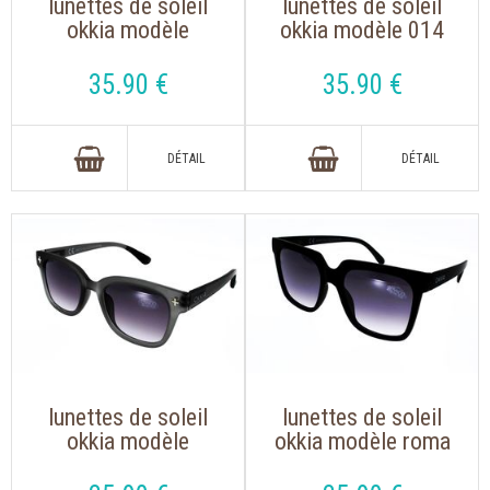
lunettes de soleil
lunettes de soleil
okkia modèle
okkia modèle 014
giovanni 012 noire
vert mat de forme
de forme rétro
ronde rétro
35
.90
€
35
.90
€
tendance dessinée
oversize tendance
en italie
dessinée en italie
lunettes de soleil
lunettes de soleil
okkia modèle
okkia modèle roma
giovanni 012 gris de
040 noir de forme
forme rétro
oversize tendance