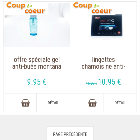
offre spéciale gel
lingettes
anti-buée montana
chamoisine anti-
pour lunettes et
buée réutilisable
masques
pour lunettes de
9
.95
€
10
.95
€
16
.95
€
soleil, lunettes de
lecture et masques