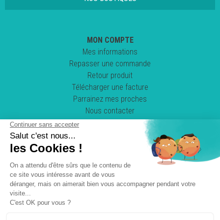
MON COMPTE
Mes informations
Repasser une commande
Retour produit
Télécharger une facture
Parrainez mes proches
Nous contacter
Suivez-nous !
POWERED BY