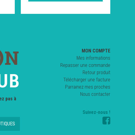
MON COMPTE
Mes informations
Repasser une commande
Retour produit
Télécharger une facture
Parrainez mes proches
Nous contacter
ez pas à
Suivez-nous !
UTIQUES