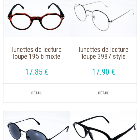
lunettes de lecture
lunettes de lecture
loupe 195 b mixte
loupe 3987 style
ecaille noir avec
john lennon argenté
branches fléxibles
pour un look
17
.85
€
17
.90
€
tendance :
seulement 21 g