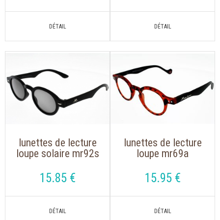
lunettes de lecture
lunettes de lecture
loupe solaire mr92s
loupe mr69a
noir
ecaille/noir avec
étui souple
15
.85
€
15
.95
€