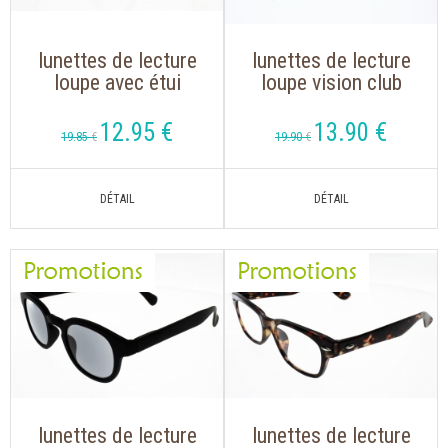
lunettes de lecture
lunettes de lecture
loupe avec étui
loupe vision club
souple
style club master
noire pour un style
12
.95
€
13
.90
€
19
.85
€
19
.90
€
inégalé
lunettes de lecture
lunettes de lecture