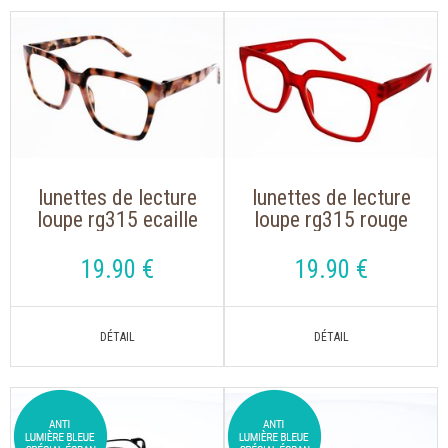
lunettes de lecture
lunettes de lecture
loupe rg315 ecaille
loupe rg315 rouge
rosée de forme
de forme oversize
oversize
19
.90
€
19
.90
€