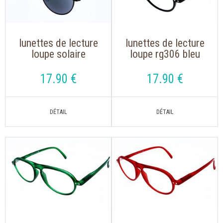
lunettes de lecture
lunettes de lecture
loupe solaire
loupe rg306 bleu
montana mr54s
marine de forme
pilote
17
.90
€
17
.90
€