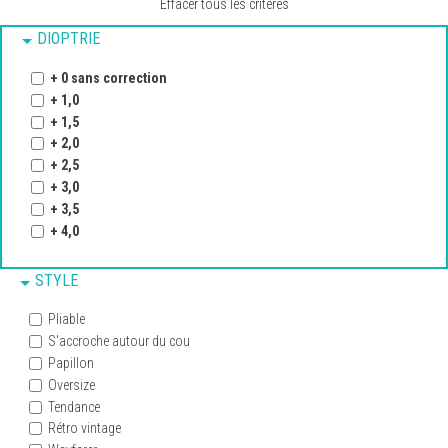
Effacer tous les critères
DIOPTRIE
+ 0 sans correction
+ 1,0
+ 1,5
+ 2,0
+ 2,5
+ 3,0
+ 3,5
+ 4,0
STYLE
Pliable
S'accroche autour du cou
Papillon
Oversize
Tendance
Rétro vintage