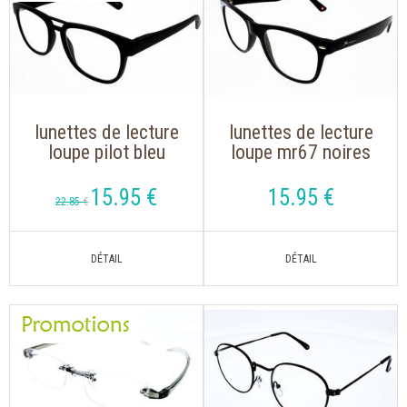
lunettes de lecture
lunettes de lecture
loupe pilot bleu
loupe mr67 noires
avec branches flex
avec étui souple
15
.95
€
15
.95
€
22
.85
€