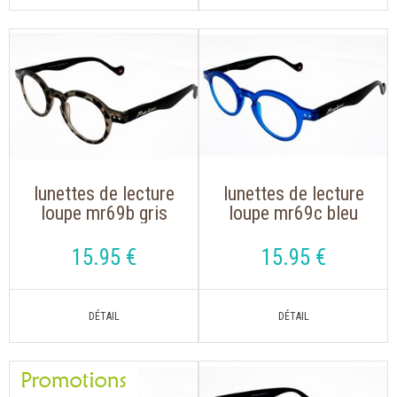
lunettes de lecture
lunettes de lecture
loupe mr69b gris
loupe mr69c bleu
écaillé avec étui
avec étui souple
souple
15
.95
€
15
.95
€