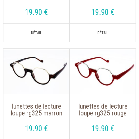
forme hexagonale
marbré de forme
hexagonale
19
.90
€
19
.90
€
lunettes de lecture
lunettes de lecture
loupe rg325 marron
loupe rg325 rouge
de forme
argent de forme
hexagonale
hexagonale
19
.90
€
19
.90
€