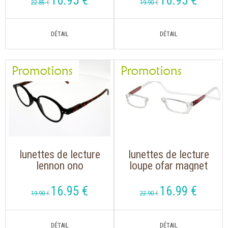
16
.95
€
16
.95
€
22
.85
€
19
.90
€
lunettes de lecture
lunettes de lecture
lennon ono
loupe ofar magnet
noir/ecaille
leo 155 f
transparent,
16
.95
€
16
.99
€
19
.90
€
22
.90
€
aimanté sur le nez