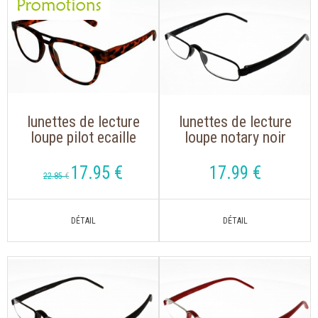
lunettes de lecture
lunettes de lecture
loupe pilot ecaille
loupe notary noir
avec branches flex
""the new classic
17
.95
€
17
.99
€
22
.85
€