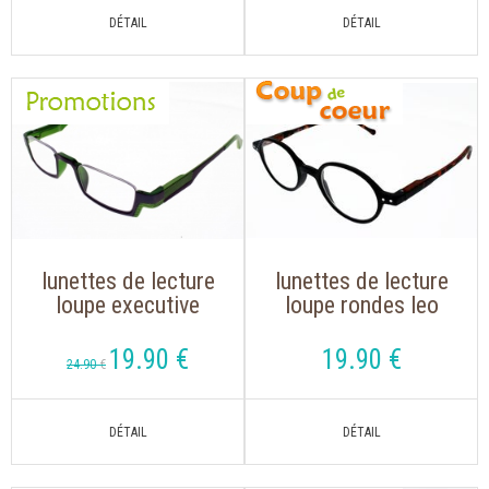
lunettes de lecture
lunettes de lecture
loupe executive
loupe rondes leo
chief ""ultra flexible
189 a noire avec
branches flex
19
.90
€
19
.90
€
24
.90
€