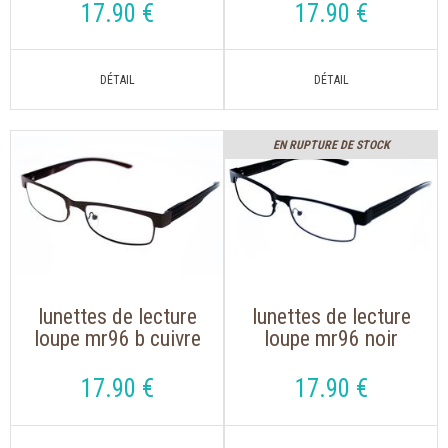
branche flex
flexibles
17
.90
€
17
.90
€
EN RUPTURE DE STOCK
lunettes de lecture
lunettes de lecture
loupe mr96 b cuivre
loupe mr96 noir
monture métal
monture métal
branche flex avec
branche flex avec
17
.90
€
17
.90
€
étui souple
étui souple