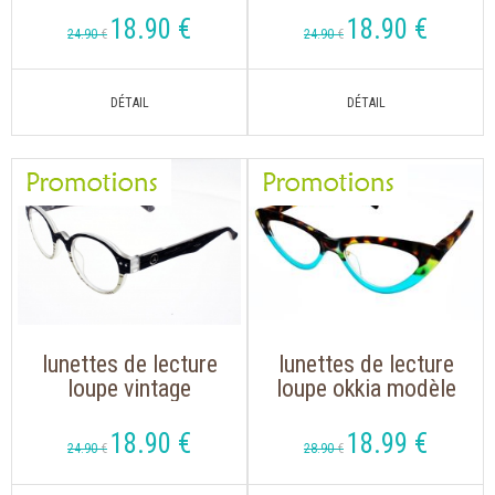
18
.90
€
18
.90
€
24
.90
€
24
.90
€
lunettes de lecture
lunettes de lecture
loupe vintage
loupe okkia modèle
justice
009 havane bleue
de forme rétro
18
.90
€
18
.99
€
24
.90
€
28
.90
€
tendance dessinée
en italie