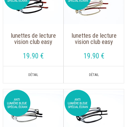
lunettes de lecture
lunettes de lecture
vision club easy
vision club easy
cuivre pliable ultra
doré pliable ultra
légère pour lire
légère pour lire
19
.90
€
19
.90
€
modèle mixte
modèle mixte