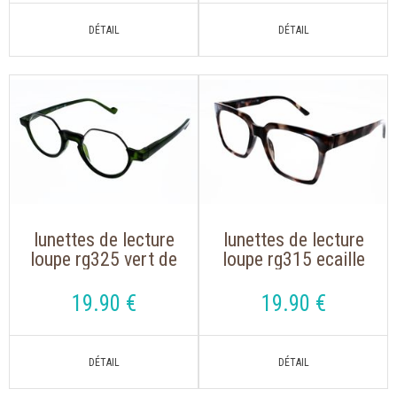
lunettes de lecture
lunettes de lecture
loupe rg325 vert de
loupe rg315 ecaille
forme hexagonale
gris de forme
oversize
19
.90
€
19
.90
€