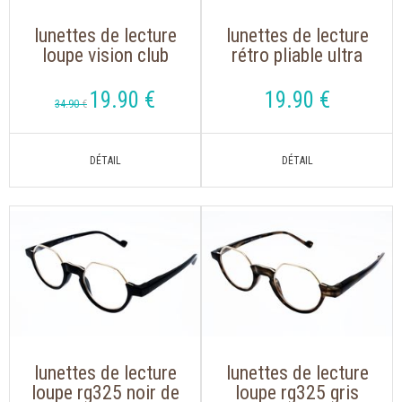
lunettes de lecture
lunettes de lecture
loupe vision club
rétro pliable ultra
square noir branche
légère pour lire sur
métal flex
les écrans
19
.90
€
19
.90
€
34
.90
€
lunettes de lecture
lunettes de lecture
loupe rg325 noir de
loupe rg325 gris