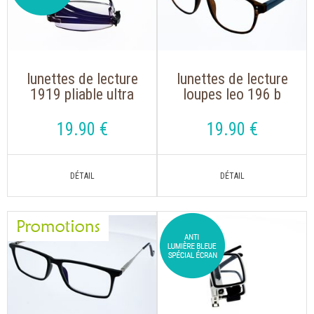
lunettes de lecture
lunettes de lecture
1919 pliable ultra
loupes leo 196 b
légère pour lire sur
ecaille et gris
les écrans
19
.90
€
19
.90
€