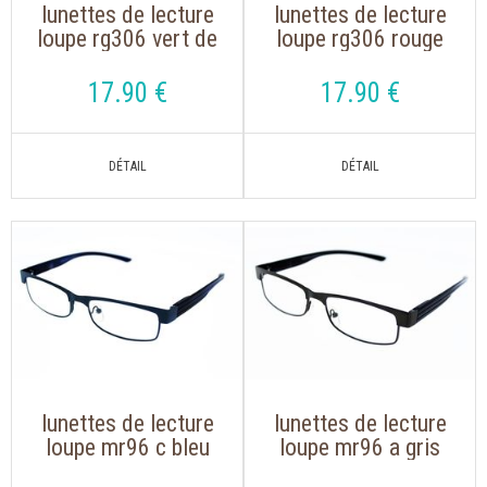
lunettes de lecture
lunettes de lecture
loupe rg306 vert de
loupe rg306 rouge
forme pilote
de forme pilote
17
.90
€
17
.90
€
lunettes de lecture
lunettes de lecture
loupe mr96 c bleu
loupe mr96 a gris
monture métal
avec branches