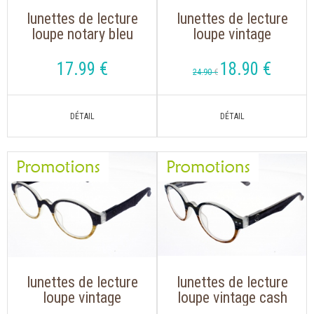
lunettes de lecture
lunettes de lecture
loupe notary bleu
loupe vintage
""the new classic
loyalty
17
.99
€
18
.90
€
24
.90
€
lunettes de lecture
lunettes de lecture
loupe vintage
loupe vintage cash
society