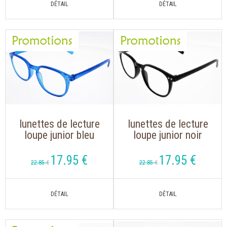
lunettes de lecture
lunettes de lecture
loupe junior bleu
loupe junior noir
avec nef clé
avec nef clé
17
.95
€
17
.95
€
22
.85
€
22
.85
€