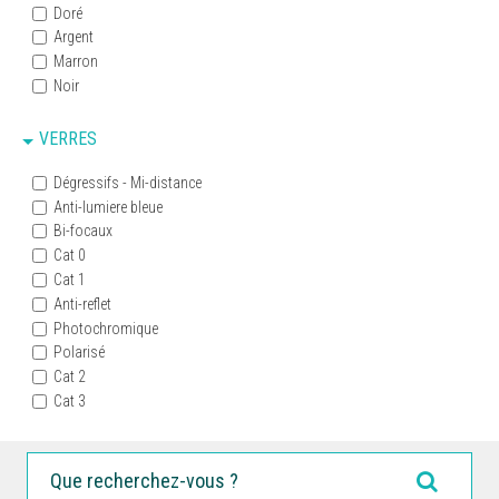
Doré
Argent
Marron
Noir
VERRES
Dégressifs - Mi-distance
Anti-lumiere bleue
Bi-focaux
Cat 0
Cat 1
Anti-reflet
Photochromique
Polarisé
Cat 2
Cat 3