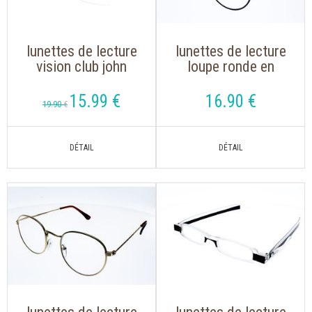
lunettes de lecture
lunettes de lecture
vision club john
loupe ronde en
translucide en tr90
métal montana
souple et légère
mr54
15
.99
€
16
.90
€
19
.90
€