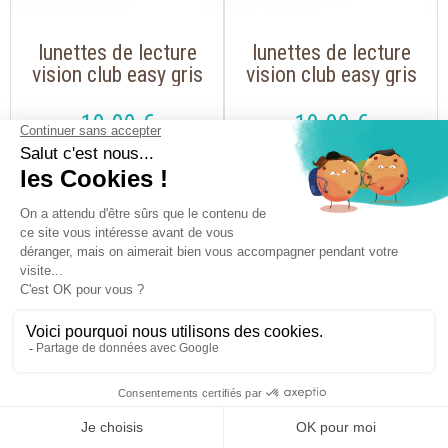
lunettes de lecture
lunettes de lecture
vision club easy gris
vision club easy gris
argent pliable ultra
foncé pliable ultra
légère pour lire
légère pour lire
19
.90
€
19
.90
€
modèle mixte
modèle mixte
lunettes de lecture
lunettes de lecture