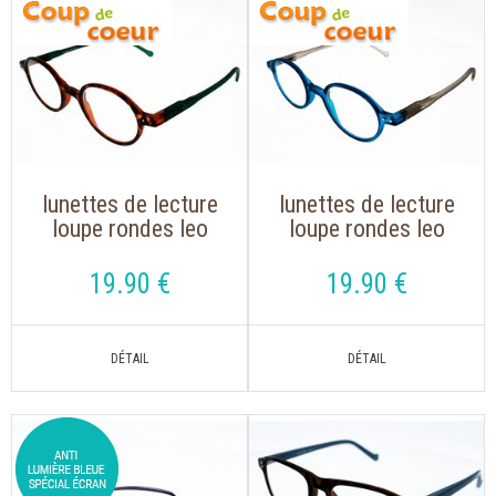
lunettes de lecture
lunettes de lecture
loupe rondes leo
loupe rondes leo
189 b ecaille vert
189 c turquoise gris
avec branches flex
avec branches flex
19
.90
€
19
.90
€