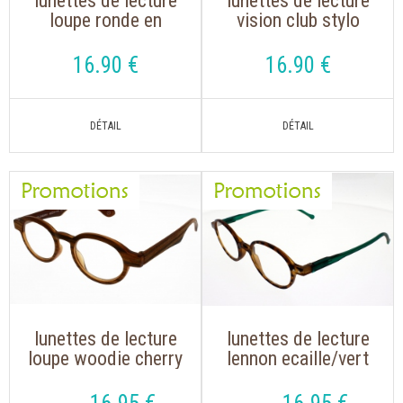
lunettes de lecture
lunettes de lecture
loupe ronde en
vision club stylo
méta dorél montana
piable ultra-légère :
mr54a
pratique et
16
.90
€
16
.90
€
confortable
lunettes de lecture
lunettes de lecture
loupe woodie cherry
lennon ecaille/vert