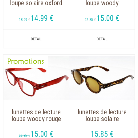
loupe solaire oxford
loupe woody
noire ""the new
marron ecaille avec
trend"" indice 2
branches flex
14
.99
€
15
.00
€
18
.99
€
22
.85
€
lunettes de lecture
lunettes de lecture
loupe woody rouge
loupe solaire
avec branches flex
mr92as havane
15
.00
€
15
.85
€
22
.85
€