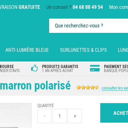
IVRAISON
GRATUITE
Un conseil ?
04 68 88 49 54
Mon com
ANTI-LUMIÈRE BLEUE
SURLUNETTES & CLIPS
LUNE
MBOURSÉ
PRODUITS GARANTIS
PAIEMENT SÉ
GER D'AVIS
1 AN APRÈS ACHAT
BANQUE POPUL
 marron polarisé
consulter les av
QUANTITÉ