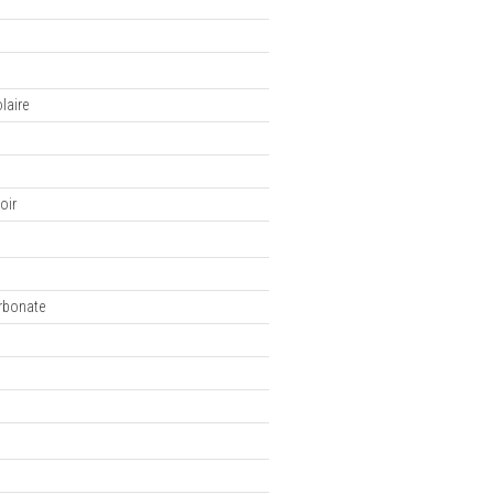
laire
oir
n
rbonate