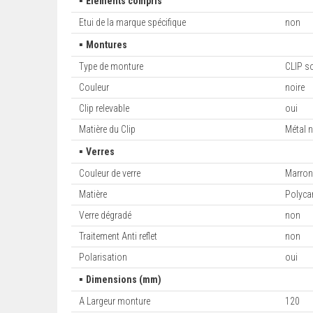
▪
Eléments compris
Etui de la marque spécifique
non
▪
Montures
Type de monture
CLIP so
Couleur
noire
Clip relevable
oui
Matière du Clip
Métal n
▪
Verres
Couleur de verre
Marro
Matière
Polyca
Verre dégradé
non
Traitement Anti reflet
non
Polarisation
oui
▪
Dimensions (mm)
A Largeur monture
120