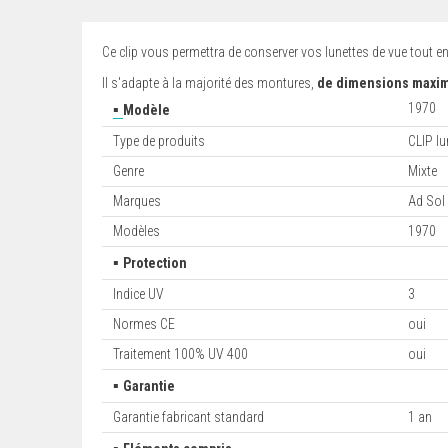
Ce clip vous permettra de conserver vos lunettes de vue tout en
Il s'adapte à la majorité des montures,
de dimensions maxima
▪
1970
Modèle
Type de produits
CLIP lu
Genre
Mixte
Marques
Ad Sol
Modèles
1970
▪
Protection
Indice UV
3
Normes CE
oui
Traitement 100% UV 400
oui
▪
Garantie
Garantie fabricant standard
1 an