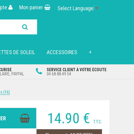
pte
Mon panier
Select Language
▼
TTES DE SOLEIL
ACCESSOIRES
+
CURISÉ
SERVICE CLIENT À VOTRE ÉCOUTE
AIRE, PAYPAL
04 68 88 49 54
is (16)
14
.90
€
T.T.C.