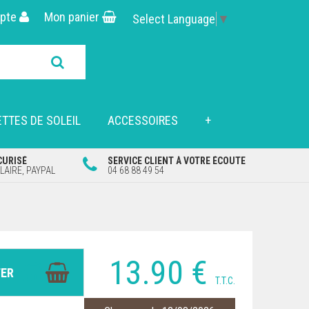
pte
Mon panier
Select Language
▼
TTES DE SOLEIL
ACCESSOIRES
+
CURISÉ
SERVICE CLIENT À VOTRE ÉCOUTE
AIRE, PAYPAL
04 68 88 49 54
13
.90
€
T.T.C.