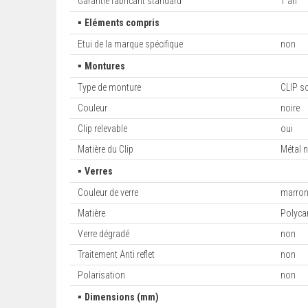
Garantie fabricant standard
1 an
▪
Eléments compris
Etui de la marque spécifique
non
▪
Montures
Type de monture
CLIP so
Couleur
noire
Clip relevable
oui
Matière du Clip
Métal n
▪
Verres
Couleur de verre
marro
Matière
Polyca
Verre dégradé
non
Traitement Anti reflet
non
Polarisation
non
▪
Dimensions (mm)