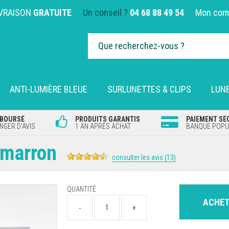
IVRAISON
GRATUITE
Un conseil ?
04 68 88 49 54
Mon com
ANTI-LUMIÈRE BLEUE
SURLUNETTES & CLIPS
LUNE
MBOURSÉ
PRODUITS GARANTIS
PAIEMENT SÉ
GER D'AVIS
1 AN APRÈS ACHAT
BANQUE POPUL
 marron
consulter les avis (13)
QUANTITÉ