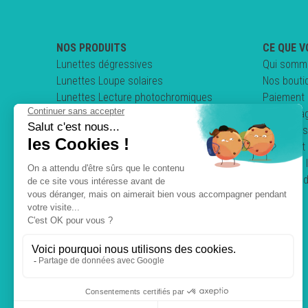
NOS PRODUITS
CE QUE V
Lunettes dégressives
Qui somm
Lunettes Loupe solaires
Nos bouti
Lunettes Lecture photochromiques
Paiement 
Lunettes loupe pliables
Nos enga
Clips & Sur-lunettes
Questions
Lunettes de conduite
Comment 
Mentions 
Politique 
C.G.V