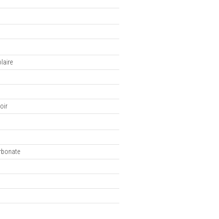
laire
oir
n
rbonate