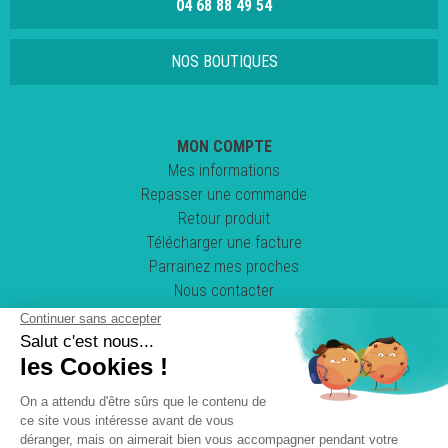
04 68 88 49 54
NOS BOUTIQUES
MON COMPTE
Mes informations
Repasser une commande
Retour produit
Télécharger une facture
Parrainez mes proches
Nous contacter
Suivez-nous !