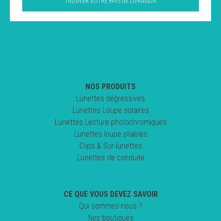
TROUVER VOTRE PAYS DE LIVRAISON
NOS PRODUITS
Lunettes dégressives
Lunettes Loupe solaires
Lunettes Lecture photochromiques
Lunettes loupe pliables
Clips & Sur-lunettes
Lunettes de conduite
CE QUE VOUS DEVEZ SAVOIR
Qui sommes-nous ?
Nos boutiques