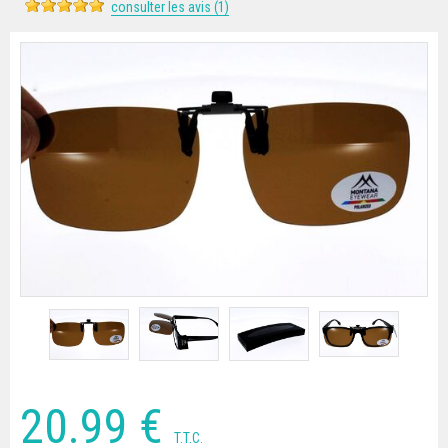
consulter les avis (1)
20
.99
€
T.T.C.