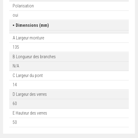
Polarisation
oui
▪
Dimensions (mm)
A Largeur monture
135
B Longueur des branches
N/A
C Largeur du pont
14
D Largeur des verres
60
E Hauteur des verres
50