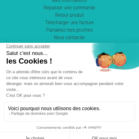
Mes informations
Repasser une commande
Retour produit
Télécharger une facture
Parrainez mes proches
Nous contacter
Suivez-nous !
POWERED BY