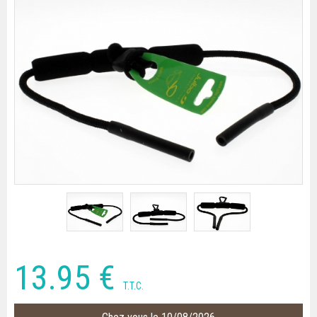
13
.95
€
T.T.C.