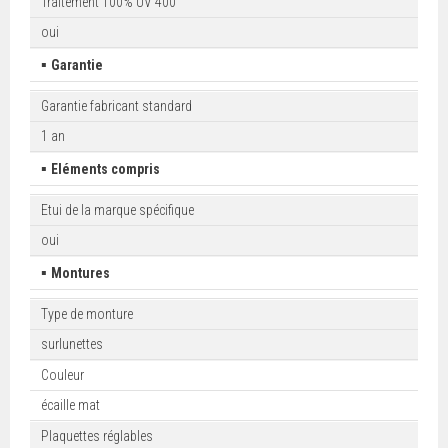
Traitement 100% UV 400
oui
▪
Garantie
Garantie fabricant standard
1 an
▪
Eléments compris
Etui de la marque spécifique
oui
▪
Montures
Type de monture
surlunettes
Couleur
écaille mat
Plaquettes réglables