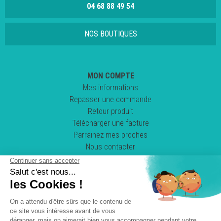
04 68 88 49 54
NOS BOUTIQUES
MON COMPTE
Mes informations
Repasser une commande
Retour produit
Télécharger une facture
Parrainez mes proches
Nous contacter
Suivez-nous !