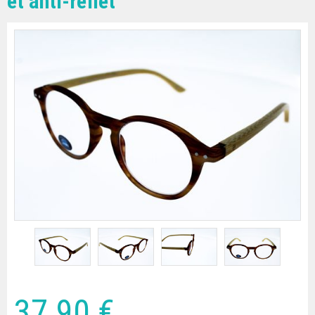
et anti-reflet
37
.90
€