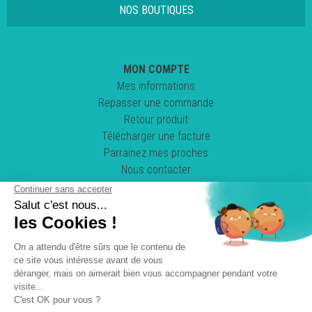
NOS BOUTIQUES
MON COMPTE
Mes informations
Repasser une commande
Retour produit
Télécharger une facture
Parrainez mes proches
Nous contacter
Suivez-nous !
POWERED BY