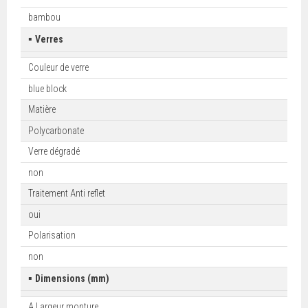
bambou
▪
Verres
Couleur de verre
blue block
Matière
Polycarbonate
Verre dégradé
non
Traitement Anti reflet
oui
Polarisation
non
▪
Dimensions (mm)
A Largeur monture