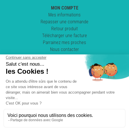
MON COMPTE
Mes informations
Repasser une commande
Retour produit
Télécharger une facture
Parrainez mes proches
Nous contacter
Suivez-nous !
POWERED BY