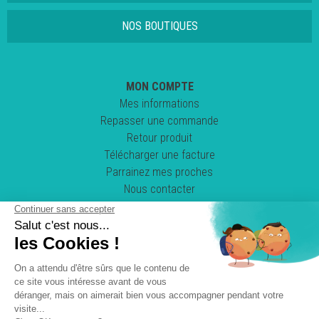
NOS BOUTIQUES
MON COMPTE
Mes informations
Repasser une commande
Retour produit
Télécharger une facture
Parrainez mes proches
Nous contacter
Suivez-nous !
POWERED BY