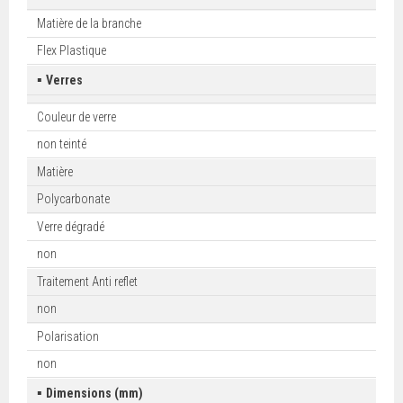
Matière de la branche
Flex Plastique
▪
Verres
Couleur de verre
non teinté
Matière
Polycarbonate
Verre dégradé
non
Traitement Anti reflet
non
Polarisation
non
▪
Dimensions (mm)