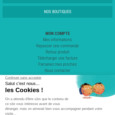
NOS BOUTIQUES
MON COMPTE
Mes informations
Repasser une commande
Retour produit
Télécharger une facture
Parrainez mes proches
Nous contacter
Suivez-nous !
POWERED BY