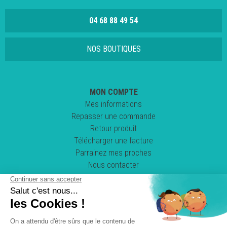
04 68 88 49 54
NOS BOUTIQUES
MON COMPTE
Mes informations
Repasser une commande
Retour produit
Télécharger une facture
Parrainez mes proches
Nous contacter
Suivez-nous !