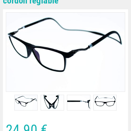
cordon réglable
24
.90
€