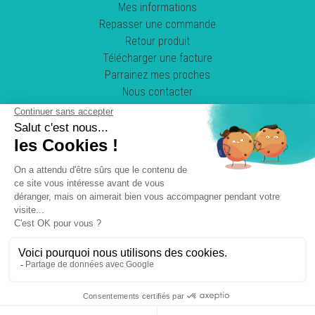
Mes informations
Repasser une commande
Retour produit
Télécharger une facture
Parrainez mes proches
Nous contacter
Suivez-nous !
POWERED BY