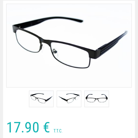
17
.90
€
T.T.C.