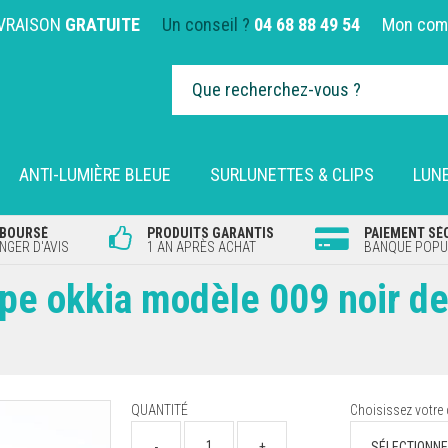
IVRAISON
GRATUITE
Un conseil ?
04 68 88 49 54
Mon com
ANTI-LUMIÈRE BLEUE
SURLUNETTES & CLIPS
LUNE
MBOURSÉ
PRODUITS GARANTIS
PAIEMENT SÉ
GER D'AVIS
1 AN APRÈS ACHAT
BANQUE POPUL
upe okkia modèle 009 noir d
QUANTITÉ
Choisissez votre 