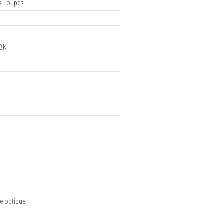
es Loupes
e
BK
e optique