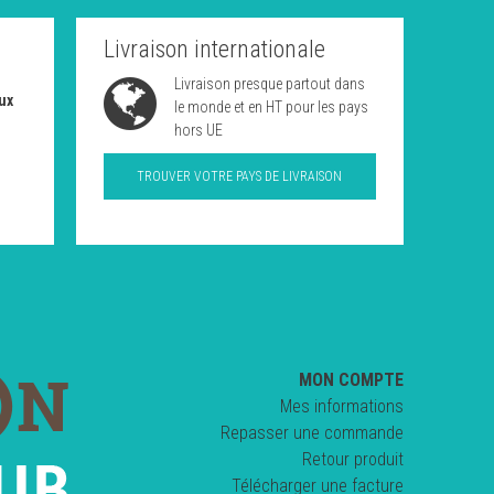
Livraison internationale
Livraison presque partout dans
ux
le monde et en HT pour les pays
hors UE
TROUVER VOTRE PAYS DE LIVRAISON
MON COMPTE
Mes informations
Repasser une commande
Retour produit
Télécharger une facture