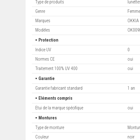
Type de produits
lunett
Genre
Femm
Marques
OKKIA
Modèles
OK009
▪
Protection
Indice UV
0
Normes CE
oui
Traitement 100% UV 400
oui
▪
Garantie
Garantie fabricant standard
1 an
▪
Eléments compris
Etui de la marque spécifique
oui
▪
Montures
Type de monture
Montur
Couleur
noir