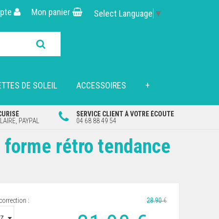
pte
Mon panier
Select Language
▼
TTES DE SOLEIL
ACCESSOIRES
+
CURISÉ
SERVICE CLIENT À VOTRE ÉCOUTE
AIRE, PAYPAL
04 68 88 49 54
e forme rétro tendance
correction :
28
.90
€