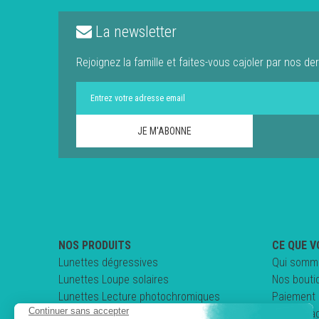
La newsletter
Rejoignez la famille et faites-vous cajoler par nos der
NOS PRODUITS
CE QUE V
Lunettes dégressives
Qui somm
Lunettes Loupe solaires
Nos bouti
Lunettes Lecture photochromiques
Paiement 
Lunettes loupe pliables
Nos enga