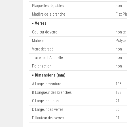
Plaquettes réglables
non
Matière de la branche
Flex Pl
▪
Verres
Couleur de verre
non tei
Matière
Polyca
Verre dégradé
non
Traitement Anti reflet
non
Polarisation
non
▪
Dimensions (mm)
A Largeur monture
135
B Longueur des branches
139
C Largeur du pont
21
D Largeur des verres
50
E Hauteur des verres
31