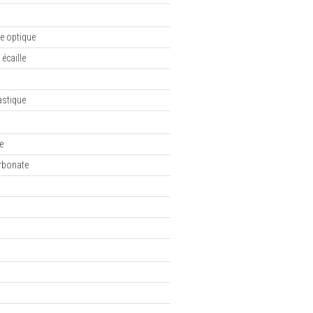
e optique
 écaille
astique
e
rbonate