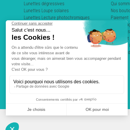
Lunettes dégressives
Qui somm
Lunettes Loupe solaires
Nos bouti
Lunettes Lecture photochromiques
Paiement 
Lunettes loupe pliables
Nos enga
Clips & Sur-lunettes
Questions
Lunettes de conduite
Comment 
Mentions 
Politique 
C.G.V