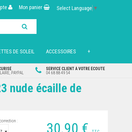
pte
Mon panier
Select Language
▼
TTES DE SOLEIL
ACCESSOIRES
+
CURISÉ
SERVICE CLIENT À VOTRE ÉCOUTE
AIRE, PAYPAL
04 68 88 49 54
23 nude écaille de
correction :
30
.90
€
T.T.C.