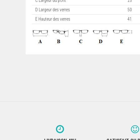
C Largeur du pont
23
D Largeur des verres
50
E Hauteur des verres
41