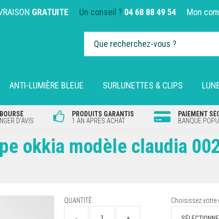
IVRAISON
GRATUITE
Un conseil ?
04 68 88 49 54
Mon com
ANTI-LUMIÈRE BLEUE
SURLUNETTES & CLIPS
LUNE
MBOURSÉ
PRODUITS GARANTIS
PAIEMENT SÉ
GER D'AVIS
1 AN APRÈS ACHAT
BANQUE POPUL
upe okkia modèle claudia 00
QUANTITÉ
Choisissez votre 