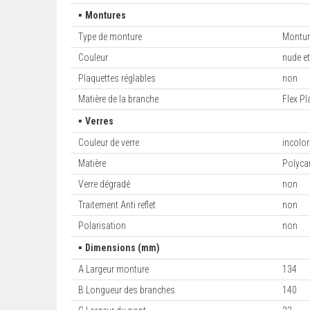
▪
Montures
Type de monture
Montur
Couleur
nude et
Plaquettes réglables
non
Matière de la branche
Flex Pl
▪
Verres
Couleur de verre
incolor
Matière
Polyca
Verre dégradé
non
Traitement Anti reflet
non
Polarisation
non
▪
Dimensions (mm)
A Largeur monture
134
B Longueur des branches
140