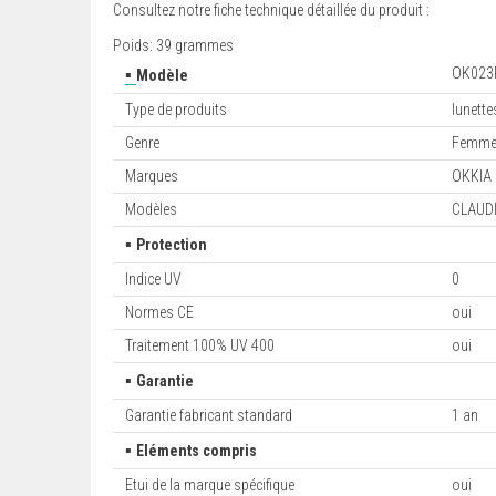
Consultez notre fiche technique détaillée du produit :
Poids: 39 grammes
▪
OK023
Modèle
Type de produits
lunett
Genre
Femm
Marques
OKKIA
Modèles
CLAUD
▪
Protection
Indice UV
0
Normes CE
oui
Traitement 100% UV 400
oui
▪
Garantie
Garantie fabricant standard
1 an
▪
Eléments compris
Etui de la marque spécifique
oui