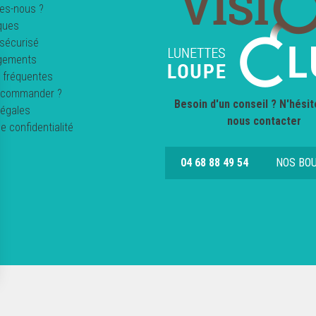
es-nous ?
ques
sécurisé
gements
 fréquentes
commander ?
Besoin d'un conseil ? N'hésit
légales
nous contacter
de confidentialité
04 68 88 49 54
NOS BO