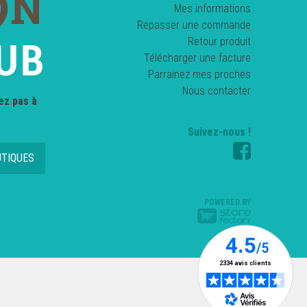
Mes informations
Repasser une commande
Retour produit
Télécharger une facture
Parrainez mes proches
Nous contacter
ez pas à
Suivez-nous !
UTIQUES
POWERED BY