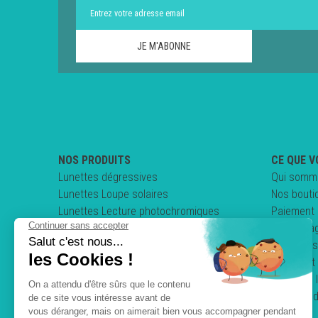
NOS PRODUITS
CE QUE V
Lunettes dégressives
Qui somm
Lunettes Loupe solaires
Nos bouti
Lunettes Lecture photochromiques
Paiement 
Lunettes loupe pliables
Nos enga
Clips & Sur-lunettes
Questions
Lunettes de conduite
Comment 
Mentions 
Politique 
C.G.V