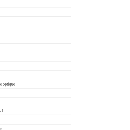
e optique
ue
e