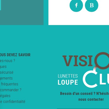
OUS DEVEZ SAVOIR
es-nous ?
ques
sécurisé
gements
 fréquentes
commander ?
Besoin d'un conseil ? N'hésit
légales
nous contacter
de confidentialité