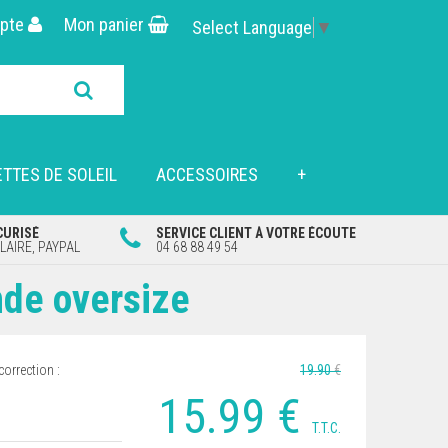
pte
Mon panier
Select Language
▼
TTES DE SOLEIL
ACCESSOIRES
+
CURISÉ
SERVICE CLIENT À VOTRE ÉCOUTE
AIRE, PAYPAL
04 68 88 49 54
nde oversize
correction :
19
.90
€
15
.99
€
T.T.C.