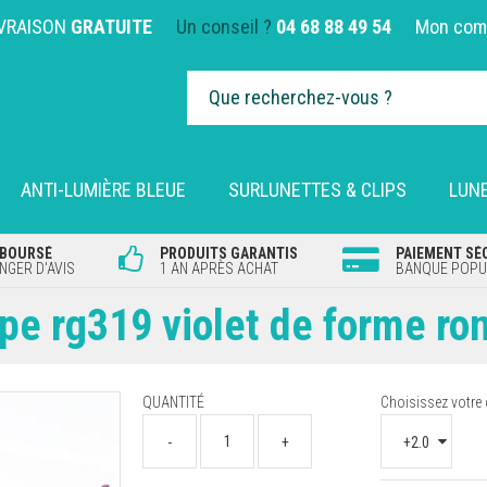
IVRAISON
GRATUITE
Un conseil ?
04 68 88 49 54
Mon com
ANTI-LUMIÈRE BLEUE
SURLUNETTES & CLIPS
LUNE
MBOURSÉ
PRODUITS GARANTIS
PAIEMENT SÉ
GER D'AVIS
1 AN APRÈS ACHAT
BANQUE POPUL
upe rg319 violet de forme ro
QUANTITÉ
Choisissez votre 