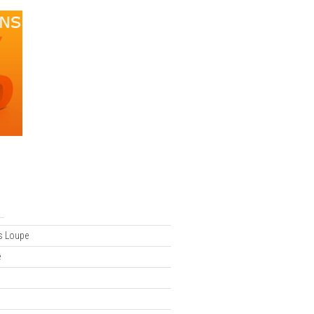
es Loupe
e