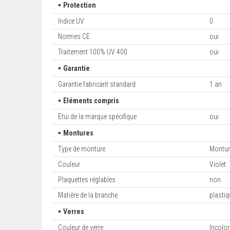
▪
Protection
Indice UV
0
Normes CE
oui
Traitement 100% UV 400
oui
▪
Garantie
Garantie fabricant standard
1 an
▪
Eléments compris
Etui de la marque spécifique
oui
▪
Montures
Type de monture
Montur
Couleur
Violet
Plaquettes réglables
non
Matière de la branche
plastiq
▪
Verres
Couleur de verre
Incolor