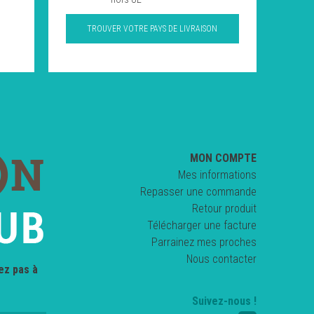
TROUVER VOTRE PAYS DE LIVRAISON
MON COMPTE
Mes informations
Repasser une commande
Retour produit
Télécharger une facture
Parrainez mes proches
Nous contacter
ez pas à
Suivez-nous !