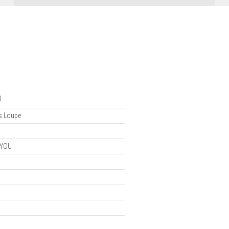
0
es Loupe
 YOU