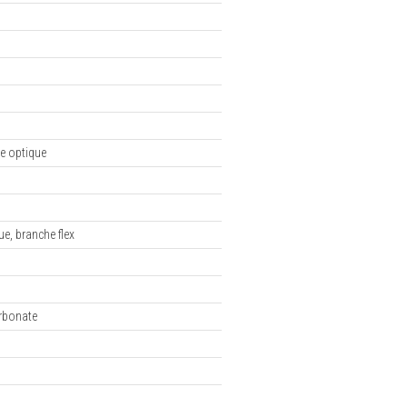
e optique
ue, branche flex
rbonate