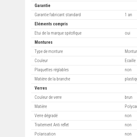
Garantie
Garantie fabricant standard
1 an
Eléments compris
Etui de la marque spécifique
oui
Montures
Type de monture
Montur
Couleur
Ecaille
Plaquettes réglables
non
Matière de la branche
plastiq
Verres
Couleur de verre
brun
Matière
Polyca
Verre dégradé
non
Traitement Anti reflet
non
Polarisation
non