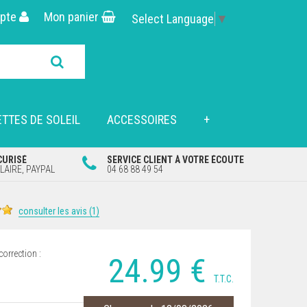
pte
Mon panier
Select Language
▼
TTES DE SOLEIL
ACCESSOIRES
+
CURISÉ
SERVICE CLIENT À VOTRE ÉCOUTE
AIRE, PAYPAL
04 68 88 49 54
consulter les avis (1)
correction :
24
.99
€
T.T.C.