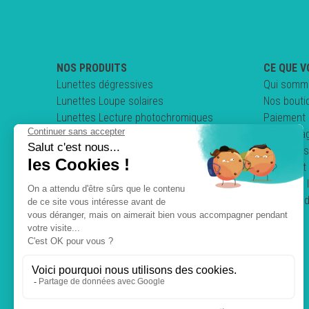
NOS PRODUITS
CE QUE V
Lunettes dégressives
Qui somm
Lunettes Loupe solaires
Nos bouti
Lunettes Lecture photochromiques
Paiement 
Lunettes loupe pliables
Nos enga
Clips & Sur-lunettes
Questions
Lunettes de conduite
Comment 
Mentions 
Politique 
C.G.V