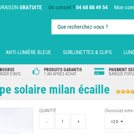
IVRAISON
GRATUITE
Un conseil ?
04 68 88 49 54
Mon com
ANTI-LUMIÈRE BLEUE
SURLUNETTES & CLIPS
LUNE
MBOURSÉ
PRODUITS GARANTIS
PAIEMENT SÉ
GER D'AVIS
1 AN APRÈS ACHAT
BANQUE POPUL
pe solaire milan écaille
QUANTITÉ
Choisissez votre 