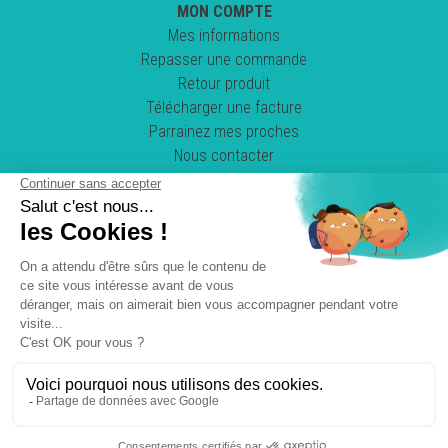
MON COMPTE
Mes informations
Repasser une commande
Retour produit
Télécharger une facture
Parrainez mes proches
Nous contacter
Suivez-nous !
POWERED BY