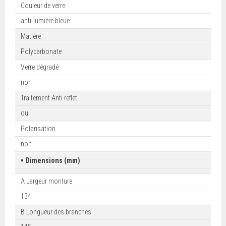
Couleur de verre
anti-lumière bleue
Matière
Polycarbonate
Verre dégradé
non
Traitement Anti reflet
oui
Polarisation
non
▪
Dimensions (mm)
A Largeur monture
134
B Longueur des branches