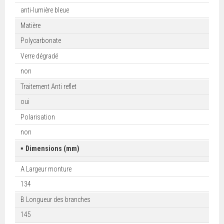
anti-lumière bleue
Matière
Polycarbonate
Verre dégradé
non
Traitement Anti reflet
oui
Polarisation
non
▪
Dimensions (mm)
A Largeur monture
134
B Longueur des branches
145