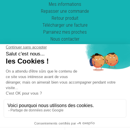
Mes informations
Repasser une commande
Retour produit
Télécharger une facture
Parrainez mes proches
Nous contacter
Suivez-nous !
POWERED BY