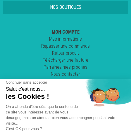
NOS BOUTIQUES
MON COMPTE
Mes informations
Repasser une commande
Retour produit
Télécharger une facture
Parrainez mes proches
Nous contacter
Suivez-nous !
POWERED BY