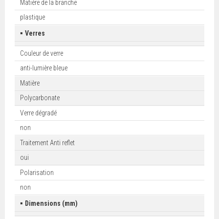
Matière de la branche
plastique
▪
Verres
Couleur de verre
anti-lumière bleue
Matière
Polycarbonate
Verre dégradé
non
Traitement Anti reflet
oui
Polarisation
non
▪
Dimensions (mm)