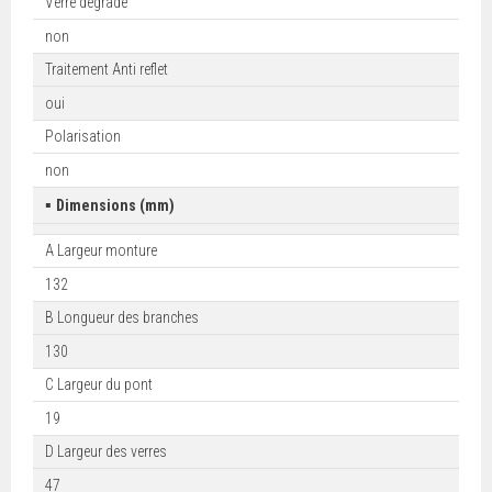
Verre dégradé
non
Traitement Anti reflet
oui
Polarisation
non
▪
Dimensions (mm)
A Largeur monture
132
B Longueur des branches
130
C Largeur du pont
19
D Largeur des verres
47