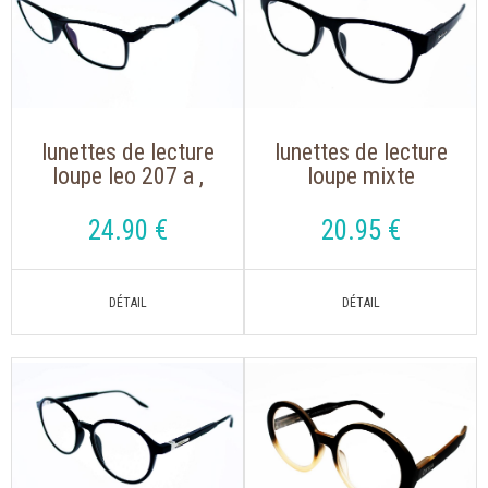
lunettes de lecture
lunettes de lecture
loupe leo 207 a ,
loupe mixte
magnet noir avec un
montana mrc 1 noir
aimant avec cordon
avec clip solaire
24
.90
€
20
.95
€
réglable
aimanté polarisé