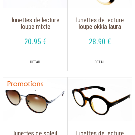
lunettes de lecture
lunettes de lecture
loupe mixte
loupe okkia laura
montana mrc 4 noir
0024 noir rose de
avec clip solaire
forme rétro
20
.95
€
28
.90
€
aimanté polarisé
tendance
lunettes de soleil
lunettes de lecture