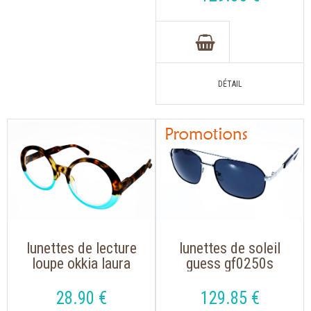
gris
lunettes de lecture
lunettes de soleil
loupe okkia laura
guess gf0250s
0024 havane bleu
métal couleur bleu
noir de forme rétro
argent, verre gris
28
.90
€
129
.85
€
tendance