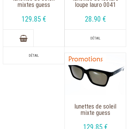
mixtes guess
loupe lauro 0041
00068/s ecaille
noir havane de
polarisées
forme ronde
129
.85
€
28
.90
€
lunettes de soleil
mixte guess
gf0064s couleur
noir avec des verres
129
.85
€