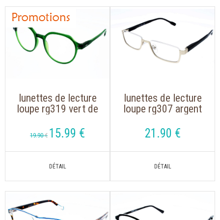
lunettes de lecture
lunettes de lecture
loupe rg319 vert de
loupe rg307 argent
forme oversize
de forme demi-lune
15
.99
€
21
.90
€
19
.90
€