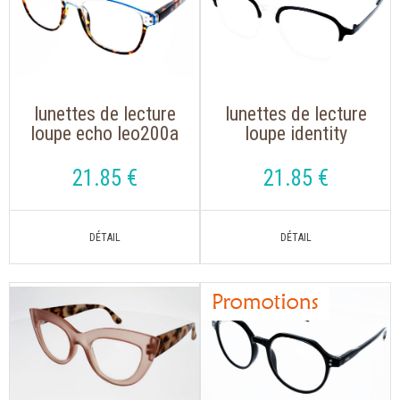
lunettes de lecture
lunettes de lecture
loupe echo leo200a
loupe identity
bleu, ecaille
leo202b noir,
translucide
21
.85
€
21
.85
€