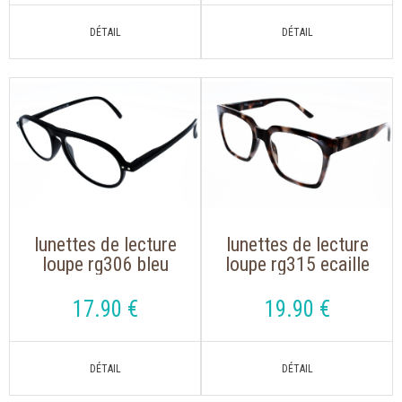
lunettes de lecture
lunettes de lecture
loupe rg306 bleu
loupe rg315 ecaille
marine de forme
gris de forme
pilote
oversize
17
.90
€
19
.90
€