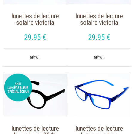
lunettes de lecture
lunettes de lecture
solaire victoria
solaire victoria
chris vert
chris rose
translucide
translucide
29
.95
€
29
.95
€
lunettes de lecture
lunettes de lecture