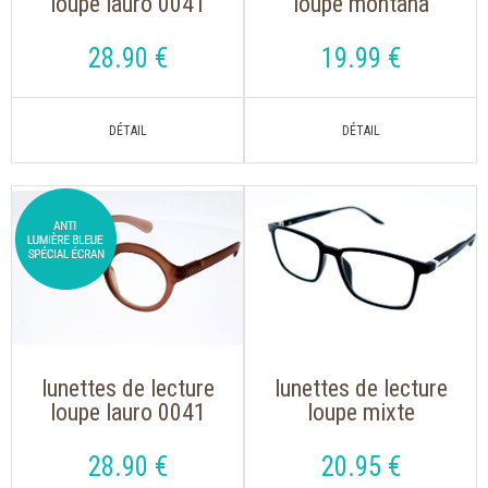
loupe lauro 0041
loupe montana
noir de forme ronde
mnr3b, s'accrochent
autour du cou
28
.90
€
19
.99
€
lunettes de lecture
lunettes de lecture
loupe lauro 0041
loupe mixte
rose de forme
montana mrc 3 noir
ronde
avec clip solaire
28
.90
€
20
.95
€
aimanté polarisé