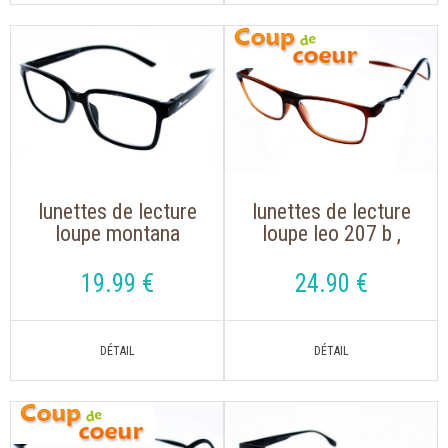
lunettes de lecture
lunettes de lecture
loupe montana
loupe leo 207 b ,
mnr2, s'accrochent
magnet marron
autour du cou
avec un aimant avec
19
.99
€
24
.90
€
cordon réglable