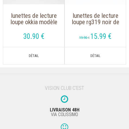
lunettes de lecture
lunettes de lecture
loupe okkia modèle
loupe rg319 noir de
claudia 0023 nude
forme oversize
écaille de forme
30
.90
€
15
.99
€
19
.90
€
rétro
VISION CLUB C'EST
LIVRAISON 48H
VIA COLISSIMO