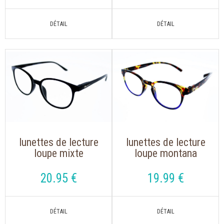
lunettes de lecture
lunettes de lecture
loupe mixte
loupe montana
montana mrc 2 noir
mnr1a, s'accrochent
avec clip solaire
autour du cou
20
.95
€
19
.99
€
aimanté polarisé