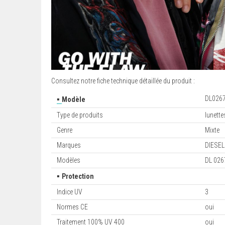
Consultez notre fiche technique détaillée du produit :
▪
DL026
Modèle
Type de produits
lunette
Genre
Mixte
Marques
DIESEL
Modèles
DL 026
▪
Protection
Indice UV
3
Normes CE
oui
Traitement 100% UV 400
oui