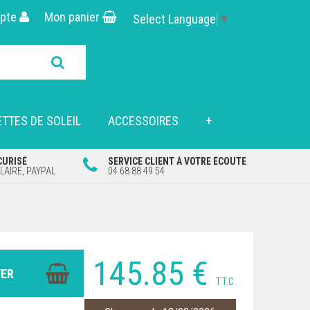
pte
Mon panier
Select Language
▼
TTES DE SOLEIL
ACCESSOIRES
+
CURISÉ
SERVICE CLIENT À VOTRE ÉCOUTE
AIRE, PAYPAL
04 68 88 49 54
145
.85
€
T.T.C.