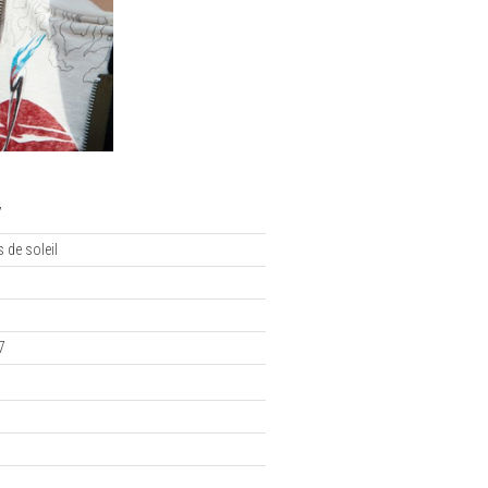
7
s de soleil
7