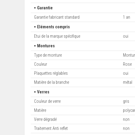
▪
Garantie
Garantie fabricant standard
1 an
▪
Eléments compris
Etui de la marque spécifique
oui
▪
Montures
Type de monture
Montur
Couleur
Rose
Plaquettes réglables
oui
Matière de la branche
métal
▪
Verres
Couleur de verre
gris
Matière
polyca
Verre dégradé
non
Traitement Anti reflet
non