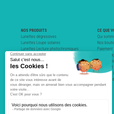
NOS PRODUITS
CE QUE V
Lunettes dégressives
Qui somm
Lunettes Loupe solaires
Nos bouti
Lunettes Lecture photochromiques
Paiement 
Lunettes loupe pliables
Nos enga
Clips & Sur-lunettes
Questions
Lunettes de conduite
Comment 
Mentions 
Politique 
C.G.V