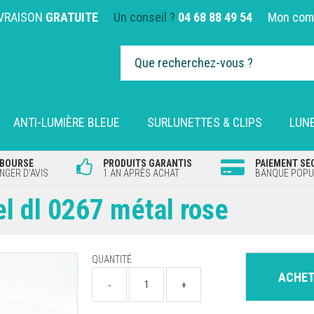
IVRAISON
GRATUITE
Un conseil ?
04 68 88 49 54
Mon com
ANTI-LUMIÈRE BLEUE
SURLUNETTES & CLIPS
LUNE
MBOURSÉ
PRODUITS GARANTIS
PAIEMENT SÉ
GER D'AVIS
1 AN APRÈS ACHAT
BANQUE POPUL
el dl 0267 métal rose
QUANTITÉ