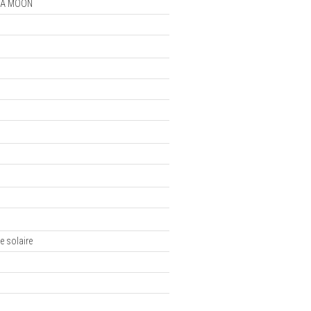
A MOON
e solaire
e