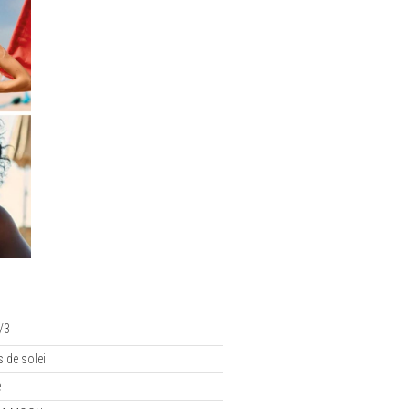
/3
s de soleil
e