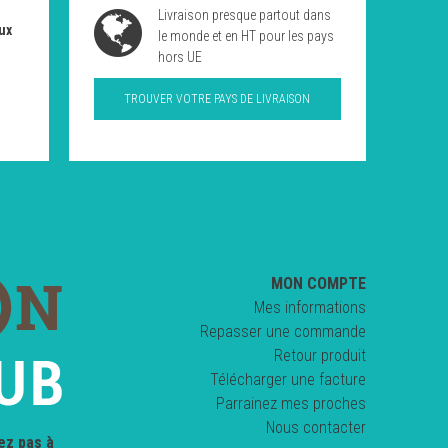
Livraison presque partout dans
ux
le monde et en HT pour les pays
hors UE
TROUVER VOTRE PAYS DE LIVRAISON
MON COMPTE
Mes informations
Repasser une commande
Retour produit
Télécharger une facture
Parrainez mes proches
Nous contacter
ez pas à