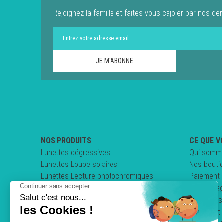
Rejoignez la famille et faites-vous cajoler par nos der
NOS PRODUITS
CE QUE V
Lunettes dégressives
Qui somm
Lunettes Loupe solaires
Nos bouti
Lunettes Lecture photochromiques
Paiement 
Lunettes loupe pliables
Nos enga
Clips & Sur-lunettes
Questions
Lunettes de conduite
Comment 