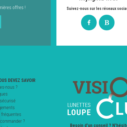
nières offres !
Suivez-nous sur les réseaux socia
OUS DEVEZ SAVOIR
es-nous ?
ques
sécurisé
gements
 fréquentes
commander ?
Besoin d'un conseil ? N'hésit