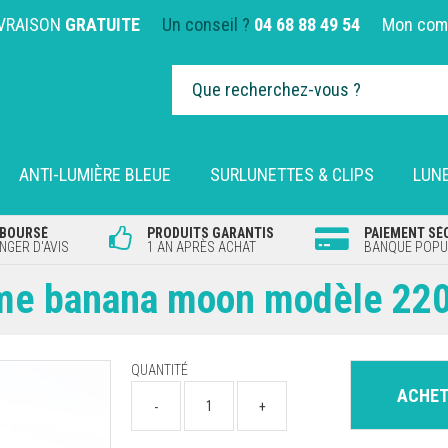
IVRAISON
GRATUITE
Un conseil ?
04 68 88 49 54
Mon com
ANTI-LUMIÈRE BLEUE
SURLUNETTES & CLIPS
LUNE
MBOURSÉ
PRODUITS GARANTIS
PAIEMENT SÉ
GER D'AVIS
1 AN APRÈS ACHAT
BANQUE POPUL
mme banana moon modèle 220
QUANTITÉ