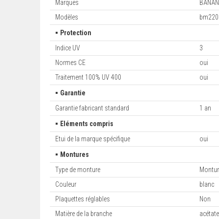
Marques
BANAN
Modèles
bm220
▪
Protection
Indice UV
3
Normes CE
oui
Traitement 100% UV 400
oui
▪
Garantie
Garantie fabricant standard
1 an
▪
Eléments compris
Etui de la marque spécifique
oui
▪
Montures
Type de monture
Montur
Couleur
blanc
Plaquettes réglables
Non
Matière de la branche
acétat