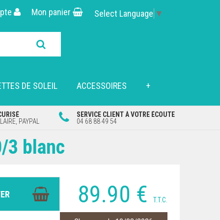
pte
Mon panier
Select Language
▼
TTES DE SOLEIL
ACCESSOIRES
+
CURISÉ
SERVICE CLIENT À VOTRE ÉCOUTE
AIRE, PAYPAL
04 68 88 49 54
/3 blanc
89
.90
€
T.T.C.