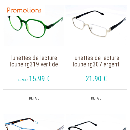
lunettes de lecture
lunettes de lecture
loupe rg319 vert de
loupe rg307 argent
forme oversize
de forme demi-lune
15
.99
€
21
.90
€
19
.90
€