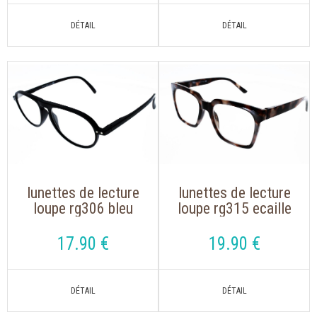
lunettes de lecture
lunettes de lecture
loupe rg306 bleu
loupe rg315 ecaille
marine de forme
gris de forme
pilote
oversize
17
.90
€
19
.90
€