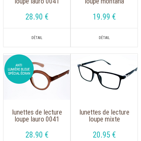
loupe lauro 0041
loupe montana
noir de forme ronde
mnr3b, s'accrochent
autour du cou
28
.90
€
19
.99
€
lunettes de lecture
lunettes de lecture
loupe lauro 0041
loupe mixte
rose de forme
montana mrc 3 noir
ronde
avec clip solaire
28
.90
€
20
.95
€
aimanté polarisé