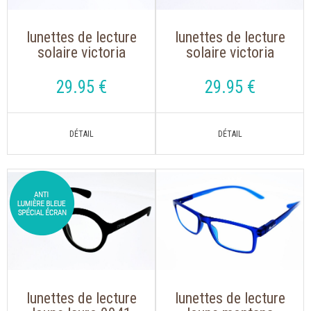
lunettes de lecture
lunettes de lecture
solaire victoria
solaire victoria
chris vert
chris rose
translucide
translucide
29
.95
€
29
.95
€
lunettes de lecture
lunettes de lecture