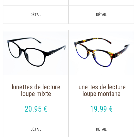
lunettes de lecture
lunettes de lecture
loupe mixte
loupe montana
montana mrc 2 noir
mnr1a, s'accrochent
avec clip solaire
autour du cou
20
.95
€
19
.99
€
aimanté polarisé