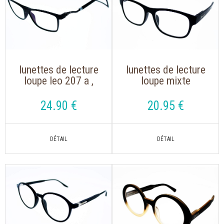
lunettes de lecture
lunettes de lecture
loupe leo 207 a ,
loupe mixte
magnet noir avec un
montana mrc 1 noir
aimant avec cordon
avec clip solaire
24
.90
€
20
.95
€
réglable
aimanté polarisé