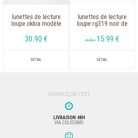
lunettes de lecture
lunettes de lecture
loupe okkia modèle
loupe rg319 noir de
claudia 0023 nude
forme oversize
écaille de forme
30
.90
€
15
.99
€
19
.90
€
rétro
VISION CLUB C'EST
LIVRAISON 48H
VIA COLISSIMO