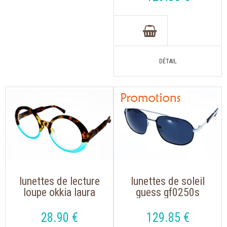
gris
lunettes de lecture
lunettes de soleil
loupe okkia laura
guess gf0250s
0024 havane bleu
métal couleur bleu
noir de forme rétro
argent, verre gris
28
.90
€
129
.85
€
tendance