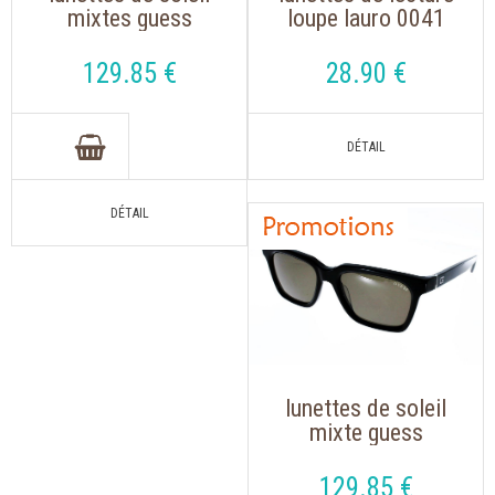
mixtes guess
loupe lauro 0041
00068/s ecaille
noir havane de
polarisées
forme ronde
129
.85
€
28
.90
€
lunettes de soleil
mixte guess
gf0064s couleur
noir avec des verres
129
.85
€