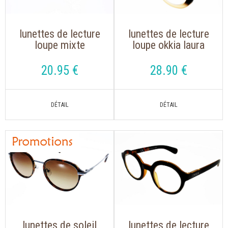
lunettes de lecture
lunettes de lecture
loupe mixte
loupe okkia laura
montana mrc 4 noir
0024 noir rose de
avec clip solaire
forme rétro
20
.95
€
28
.90
€
aimanté polarisé
tendance
lunettes de soleil
lunettes de lecture