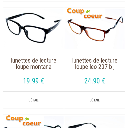
lunettes de lecture
lunettes de lecture
loupe montana
loupe leo 207 b ,
mnr2, s'accrochent
magnet marron
autour du cou
avec un aimant avec
19
.99
€
24
.90
€
cordon réglable