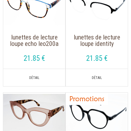
lunettes de lecture
lunettes de lecture
loupe echo leo200a
loupe identity
bleu, ecaille
leo202b noir,
translucide
21
.85
€
21
.85
€