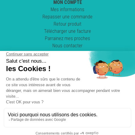
MON COMPTE
Mes informations
Repasser une commande
Retour produit
Télécharger une facture
Parrainez mes proches
Nous contacter
Suivez-nous !
POWERED BY