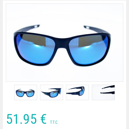
51
.95
€
T.T.C.