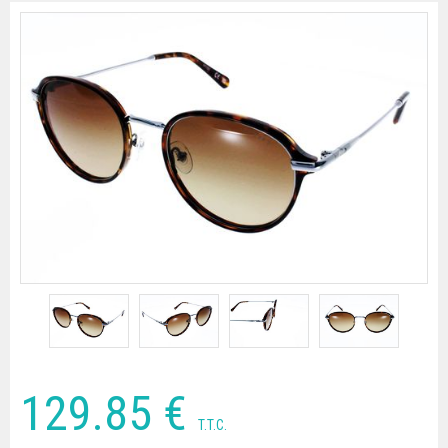
129
.85
€
T.T.C.