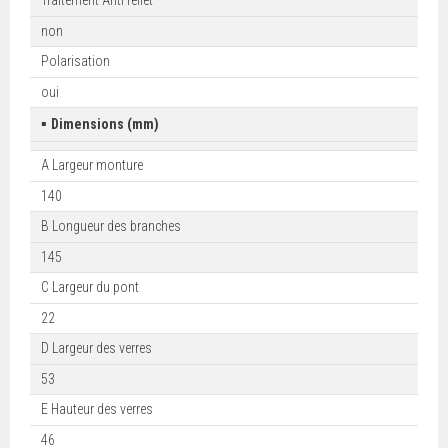
Traitement Anti reflet
non
Polarisation
oui
▪
Dimensions (mm)
A Largeur monture
140
B Longueur des branches
145
C Largeur du pont
22
D Largeur des verres
53
E Hauteur des verres
46