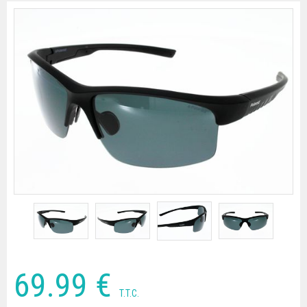
69
.99
€
T.T.C.