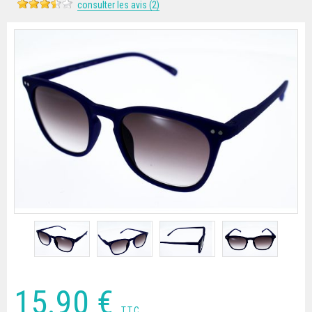
consulter les avis (2)
15
.90
€
T.T.C.