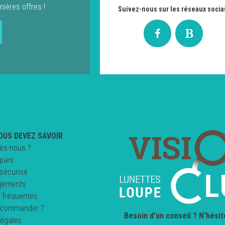
nières offres !
Suivez-nous sur les réseaux socia
OUS DEVEZ SAVOIR
es-nous ?
ques
sécurisé
gements
 fréquentes
commander ?
Besoin d'un conseil ? N'hésit
légales