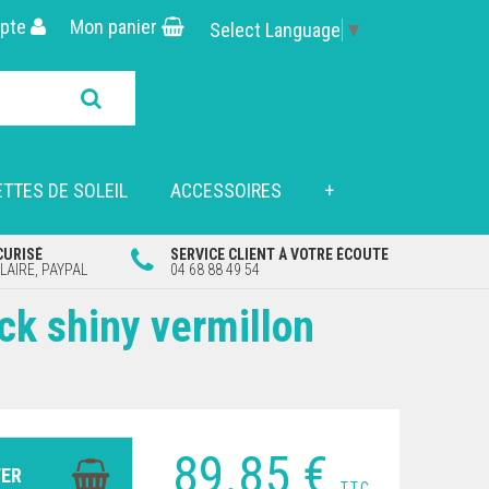
pte
Mon panier
Select Language
▼
TTES DE SOLEIL
ACCESSOIRES
+
CURISÉ
SERVICE CLIENT À VOTRE ÉCOUTE
AIRE, PAYPAL
04 68 88 49 54
ack shiny vermillon
89
.85
€
T.T.C.