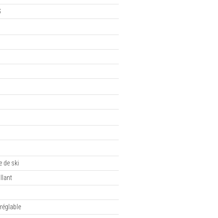
G
 de ski
illant
réglable