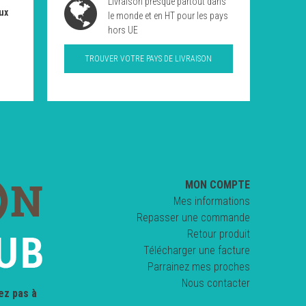
Livraison presque partout dans
ux
le monde et en HT pour les pays
hors UE
TROUVER VOTRE PAYS DE LIVRAISON
MON COMPTE
Mes informations
Repasser une commande
Retour produit
Télécharger une facture
Parrainez mes proches
Nous contacter
ez pas à