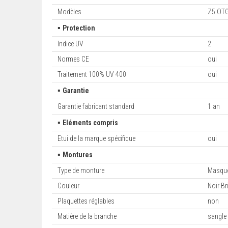
Modèles
Z5 OT
▪
Protection
Indice UV
2
Normes CE
oui
Traitement 100% UV 400
oui
▪
Garantie
Garantie fabricant standard
1 an
▪
Eléments compris
Etui de la marque spécifique
oui
▪
Montures
Type de monture
Masque
Couleur
Noir Br
Plaquettes réglables
non
Matière de la branche
sangle 