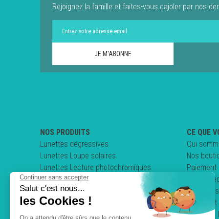
Rejoignez la famille et faites-vous cajoler par nos der
NOS PRODUITS
CE QUE V
Lunettes dégressives
Qui somm
Lunettes Loupe solaires
Nos bouti
Lunettes Lecture photochromiques
Paiement 
Lunettes loupe pliables
Nos enga
Clips & Sur-lunettes
Questions
Lunettes de conduite
Comment 
Mentions 