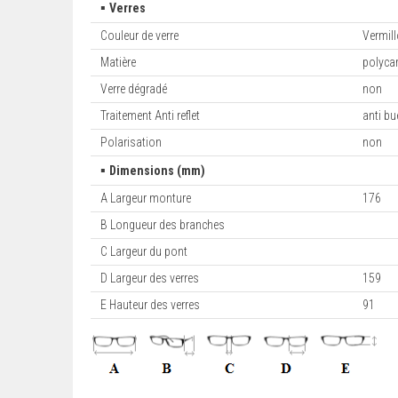
▪
Verres
Couleur de verre
Vermil
Matière
polyca
Verre dégradé
non
Traitement Anti reflet
anti bu
Polarisation
non
▪
Dimensions (mm)
A Largeur monture
176
B Longueur des branches
C Largeur du pont
D Largeur des verres
159
E Hauteur des verres
91