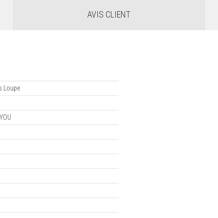
AVIS CLIENT
es Loupe
 YOU
y