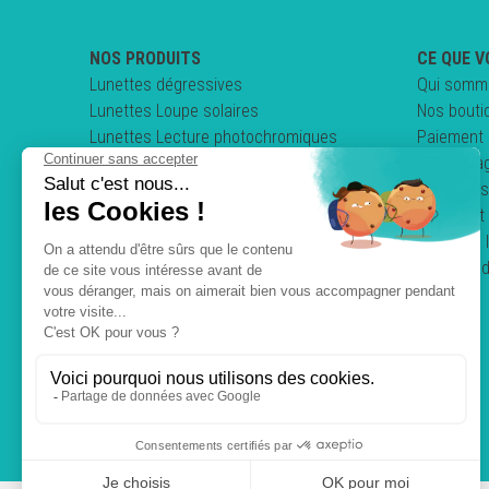
NOS PRODUITS
CE QUE V
Lunettes dégressives
Qui somm
Lunettes Loupe solaires
Nos bouti
Lunettes Lecture photochromiques
Paiement 
Lunettes loupe pliables
Nos enga
Clips & Sur-lunettes
Questions
Lunettes de conduite
Comment 
Mentions 
Politique 
C.G.V