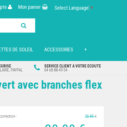
pte
Mon panier
Select Language
▼
TTES DE SOLEIL
ACCESSOIRES
+
CURISÉ
SERVICE CLIENT À VOTRE ÉCOUTE
AIRE, PAYPAL
04 68 88 49 54
vert avec branches flex
correction :
26
.85
€