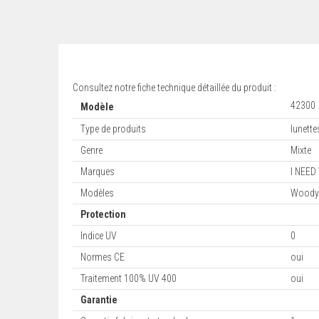
Consultez notre fiche technique détaillée du produit :
42300
Modèle
Type de produits
lunett
Genre
Mixte
Marques
I NEED
Modèles
Wood
Protection
Indice UV
0
Normes CE
oui
Traitement 100% UV 400
oui
Garantie