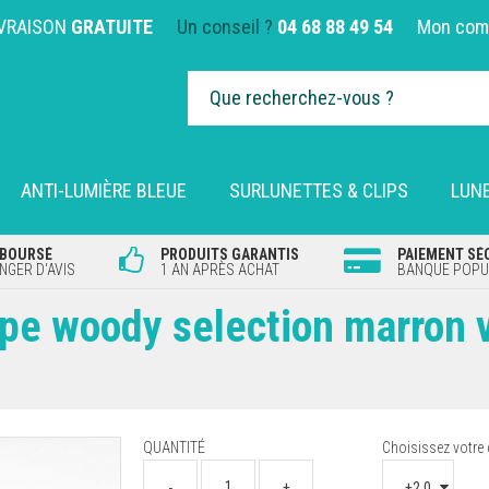
IVRAISON
GRATUITE
Un conseil ?
04 68 88 49 54
Mon com
ANTI-LUMIÈRE BLEUE
SURLUNETTES & CLIPS
LUNE
MBOURSÉ
PRODUITS GARANTIS
PAIEMENT SÉ
GER D'AVIS
1 AN APRÈS ACHAT
BANQUE POPUL
upe woody selection marron 
QUANTITÉ
Choisissez votre 