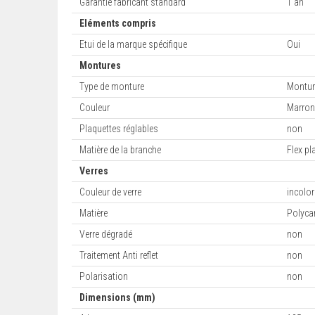
Garantie fabricant standard
1 an
Eléments compris
Etui de la marque spécifique
Oui
Montures
Type de monture
Montur
Couleur
Marron 
Plaquettes réglables
non
Matière de la branche
Flex pl
Verres
Couleur de verre
incolor
Matière
Polyca
Verre dégradé
non
Traitement Anti reflet
non
Polarisation
non
Dimensions (mm)