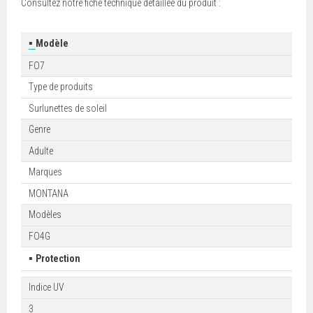
Consultez notre fiche technique détaillée du produit :
▪
Modèle
FO7
Type de produits
Surlunettes de soleil
Genre
Adulte
Marques
MONTANA
Modèles
FO4G
▪
Protection
Indice UV
3