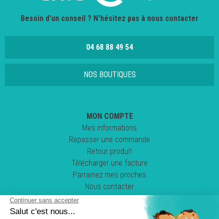
Besoin d'un conseil ? N'hésitez pas à nous contacter
04 68 88 49 54
NOS BOUTIQUES
MON COMPTE
Mes informations
Repasser une commande
Retour produit
Télécharger une facture
Parrainez mes proches
Nous contacter
Suivez-nous !