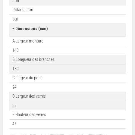
non
Polarisation
oui
▪
Dimensions (mm)
A Largeur monture
145
B Longueur des branches
130
C Largeur du pont
24
D Largeur des verres
52
E Hauteur des verres
46