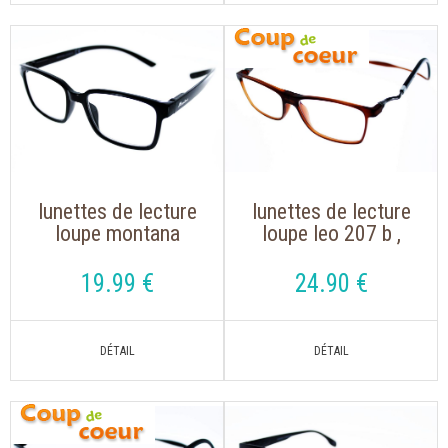
lunettes de lecture
lunettes de lecture
loupe montana
loupe leo 207 b ,
mnr2, s'accrochent
magnet marron
autour du cou
avec un aimant avec
19
.99
€
24
.90
€
cordon réglable