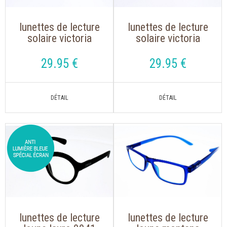
lunettes de lecture
lunettes de lecture
solaire victoria
solaire victoria
chris vert
chris rose
translucide
translucide
29
.95
€
29
.95
€
lunettes de lecture
lunettes de lecture