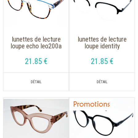
lunettes de lecture
lunettes de lecture
loupe echo leo200a
loupe identity
bleu, ecaille
leo202b noir,
translucide
21
.85
€
21
.85
€