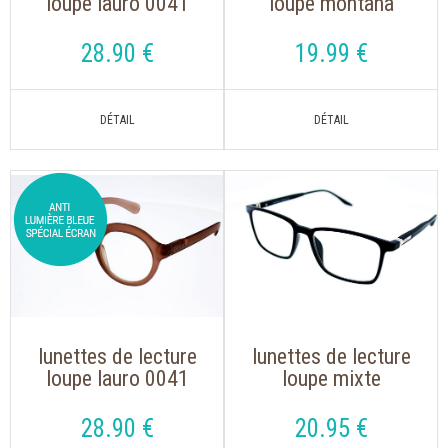
loupe lauro 0041
loupe montana
noir de forme ronde
mnr3b, s'accrochent
autour du cou
28
.90
€
19
.99
€
lunettes de lecture
lunettes de lecture
loupe lauro 0041
loupe mixte
rose de forme
montana mrc 3 noir
ronde
avec clip solaire
28
.90
€
20
.95
€
aimanté polarisé