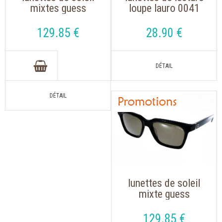
mixtes guess
loupe lauro 0041
00068/s ecaille
noir havane de
polarisées
forme ronde
129
.85
€
28
.90
€
lunettes de soleil
mixte guess
gf0064s couleur
noir avec des verres
129
.85
€