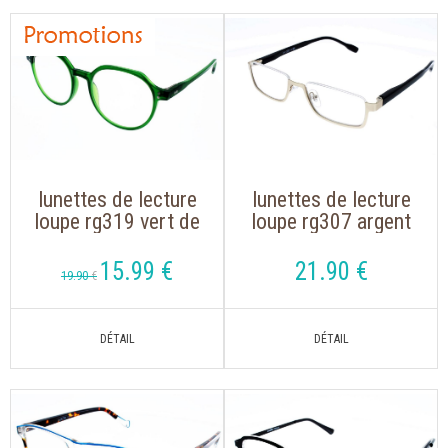
lunettes de lecture
lunettes de lecture
loupe rg319 vert de
loupe rg307 argent
forme oversize
de forme demi-lune
15
.99
€
21
.90
€
19
.90
€