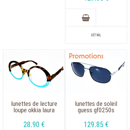
gris
lunettes de lecture
lunettes de soleil
loupe okkia laura
guess gf0250s
0024 havane bleu
métal couleur bleu
noir de forme rétro
argent, verre gris
28
.90
€
129
.85
€
tendance