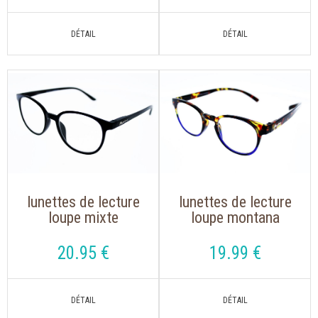
lunettes de lecture
lunettes de lecture
loupe mixte
loupe montana
montana mrc 2 noir
mnr1a, s'accrochent
avec clip solaire
autour du cou
20
.95
€
19
.99
€
aimanté polarisé