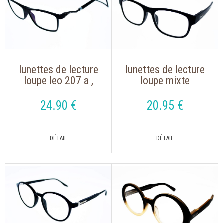
lunettes de lecture
lunettes de lecture
loupe leo 207 a ,
loupe mixte
magnet noir avec un
montana mrc 1 noir
aimant avec cordon
avec clip solaire
24
.90
€
20
.95
€
réglable
aimanté polarisé