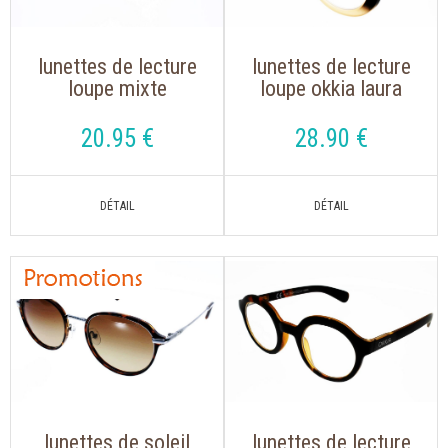
lunettes de lecture
lunettes de lecture
loupe mixte
loupe okkia laura
montana mrc 4 noir
0024 noir rose de
avec clip solaire
forme rétro
20
.95
€
28
.90
€
aimanté polarisé
tendance
lunettes de soleil
lunettes de lecture