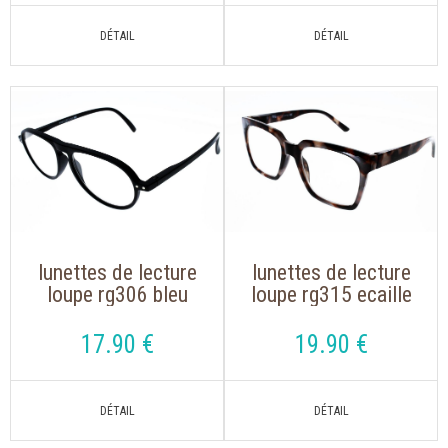
lunettes de lecture
lunettes de lecture
loupe rg306 bleu
loupe rg315 ecaille
marine de forme
gris de forme
pilote
oversize
17
.90
€
19
.90
€