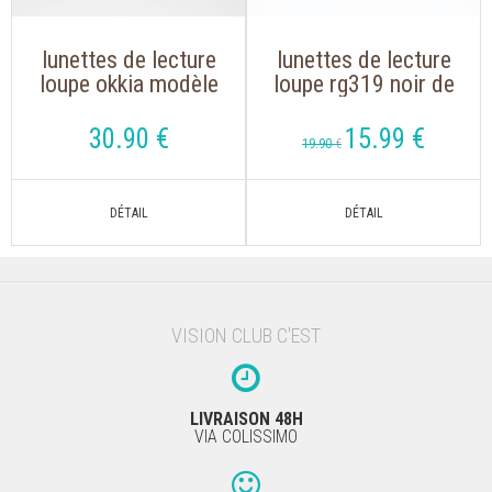
lunettes de lecture
lunettes de lecture
loupe okkia modèle
loupe rg319 noir de
claudia 0023 nude
forme oversize
écaille de forme
30
.90
€
15
.99
€
19
.90
€
rétro
VISION CLUB C'EST
LIVRAISON 48H
VIA COLISSIMO